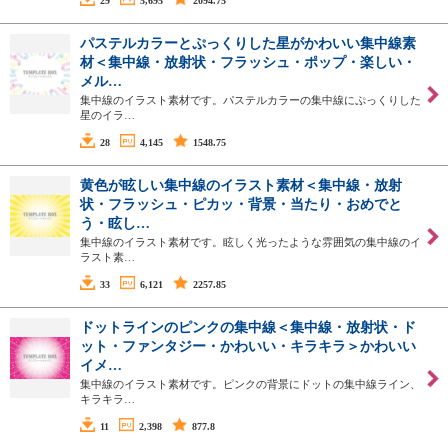
29
5,695
2094.75
パステルカラーとぷっくりした星がかわいい集中線素
材＜集中線・放射状・フラッシュ・ポップ・楽しい・
メル…
集中線のイラスト素材です。パステルカラーの集中線にぷっくりした
星のイラ…
28
4,145
1548.75
黄色が眩しい集中線のイラスト素材＜集中線・放射
状・フラッシュ・ピカッ・背景・当たり・おめでと
う・眩し…
集中線のイラスト素材です。眩しく光ったような雰囲気の集中線のイ
ラスト素…
33
6,121
2257.85
ドットラインのピンクの集中線＜集中線・放射状・ド
ット・ファンタジー・かわいい・キラキラ＞かわいい
イメ…
集中線のイラスト素材です。ピンクの背景にドットの集中線ライン、
キラキラ…
11
2,398
877.8