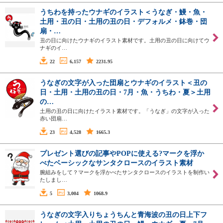
うちわを持ったウナギのイラスト＜うなぎ・鰻・魚・
土用・丑の日・土用の丑の日・デフォルメ・鉢巻・団
扇・…
丑の日に向けたウナギのイラスト素材です。土用の丑の日に向けてウ
ナギのイ…
22
6,157
2231.95
うなぎの文字が入った団扇とウナギのイラスト＜丑の
日・土用・土用の丑の日・7月・魚・うちわ・夏＞土用
の…
土用の丑の日に向けたイラスト素材です。「うなぎ」の文字が入った
赤い団扇…
23
4,528
1665.3
プレゼント選びの記事やPOPに使える?マークを浮か
べたベーシックなサンタクロースのイラスト素材
腕組みをして？マークを浮かべたサンタクロースのイラストを制作い
たしまし…
5
3,004
1068.9
うなぎの文字入りちょうちんと青海波の丑の日上下フ