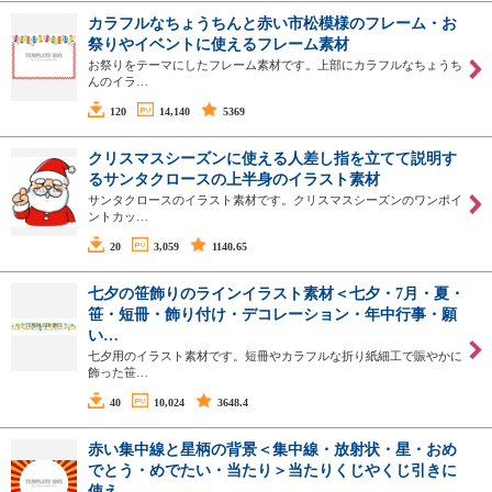
カラフルなちょうちんと赤い市松模様のフレーム・お
祭りやイベントに使えるフレーム素材
お祭りをテーマにしたフレーム素材です。上部にカラフルなちょうち
んのイラ…
120
14,140
5369
クリスマスシーズンに使える人差し指を立てて説明す
るサンタクロースの上半身のイラスト素材
サンタクロースのイラスト素材です。クリスマスシーズンのワンポイ
ントカッ…
20
3,059
1140.65
七夕の笹飾りのラインイラスト素材＜七夕・7月・夏・
笹・短冊・飾り付け・デコレーション・年中行事・願
い…
七夕用のイラスト素材です。短冊やカラフルな折り紙細工で賑やかに
飾った笹…
40
10,024
3648.4
赤い集中線と星柄の背景＜集中線・放射状・星・おめ
でとう・めでたい・当たり＞当たりくじやくじ引きに
使え…