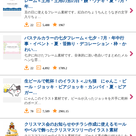
レーム＜土用・土用の丑の日・鰻・ウナギ・夏・7月・
年…
丑の日に使えるフレーム素材です。紅白のちょうちんとうなぎの文字
入りちょ…
22
5,400
1967
パステルカラーの七夕フレーム＜七夕・7月・年中行
事・イベント・夏・笹飾り・デコレーション・枠・か
わい…
七夕に向けたフレーム素材です。全体的に淡い色合いでまとめたメル
ヘンな雰…
22
4,892
1789.2
生ビールで乾杯！のイラスト＜ぶち猫 にゃんこ・ビ
ール・ジョッキ・ビアジョッキ・カンパイ・夏・ビア
ガー…
にゃんこのイラスト素材です。ビールが入ったジョッキを片手に乾杯
のポーズ…
70
7,589
2901.15
クリスマス会のお知らせやチラシ作成に使えるモール
やベルで飾ったクリスマスツリーのイラスト素材
クリスマスツリーのイラスト素材です。ゴールド系の飾り付けをした