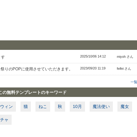
2025/10/06 14:12
ます
miyoh さん
2023/09/20 11:19
祭りのPOPに使用させていただきます。
feifei さん
一
この無料テンプレートのキーワード
ウィン
猫
ねこ
秋
10月
魔法使い
魔女
チャ