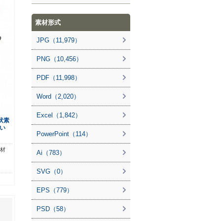
素材形式
JPG（11,979）
PNG（10,456）
PDF（11,998）
Word（2,020）
Excel（1,842）
状素
い
PowerPoint（114）
素材
Ai（783）
SVG（0）
EPS（779）
PSD（58）