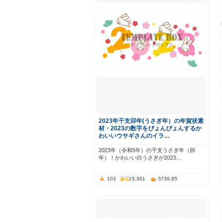
2023年干支卯年(うさぎ年）の年賀状素
材・2023の数字をぴょんぴょんするか
わいいウサギさんのイラ…
2023年（令和5年）の干支うさぎ年（卯
年）！かわいい白うさぎが2023…
103
15,361
5736.85