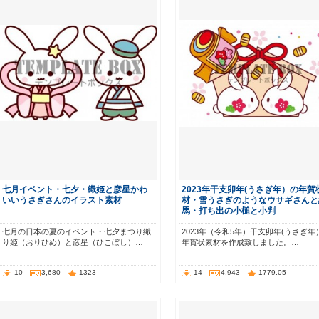
七月イベント・七夕・織姫と彦星かわ
2023年干支卯年(うさぎ年）の年賀
いいうさぎさんのイラスト素材
材・雪うさぎのようなウサギさんと
馬・打ち出の小槌と小判
七月の日本の夏のイベント・七夕まつり織
2023年（令和5年）干支卯年(うさぎ年
り姫（おりひめ）と彦星（ひこぼし）…
年賀状素材を作成致しました。…
10
3,680
1323
14
4,943
1779.05