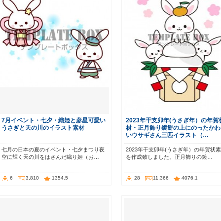
7月イベント・七夕・織姫と彦星可愛い
2023年干支卯年(うさぎ年）の年賀
うさぎと天の川のイラスト素材
材・正月飾り鏡餅の上にのったかわ
いウサギさん三匹イラスト（…
七月の日本の夏のイベント・七夕まつり夜
2023年干支卯年(うさぎ年）の年賀状
空に輝く天の川をはさんだ織り姫（お…
を作成致しました。正月飾りの鏡…
6
3,810
1354.5
28
11,366
4076.1