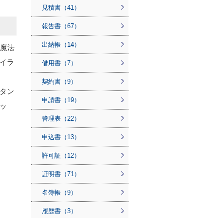
見積書（41）
報告書（67）
出納帳（14）
た魔法
イラ
借用書（7）
契約書（9）
タン
申請書（19）
ッ
管理表（22）
申込書（13）
許可証（12）
証明書（71）
名簿帳（9）
履歴書（3）