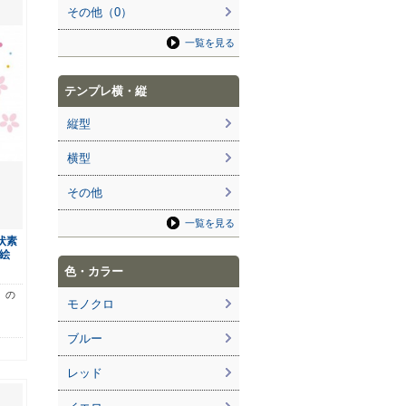
その他（0）
一覧を見る
テンプレ横・縦
縦型
横型
その他
一覧を見る
状素
絵
色・カラー
）の
モノクロ
ブルー
レッド