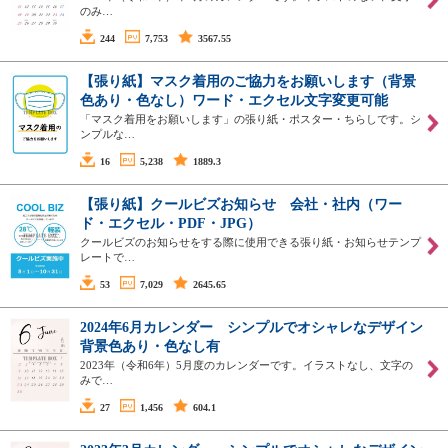
のみ…
244
7,753
3567.55
【張り紙】マスク着用のご協力をお願いします（背景
色あり・色なし）ワード・エクセル文字変更可能
「マスク着用をお願いします」の張り紙・ポスター・ちらしです。シ
ンプルな…
16
5,238
1889.3
【張り紙】クールビズお知らせ 会社・社内（ワー
ド・エクセル・PDF・JPG）
クールビズのお知らせをする際に使用できる張り紙・お知らせテンプ
レートで…
53
7,029
2645.65
2024年6月カレンダー シンプルでオシャレなデザイン
背景色あり・色なし有
2023年（令和6年）5月度のカレンダーです。イラストなし、文字の
みで…
27
1,456
604.1