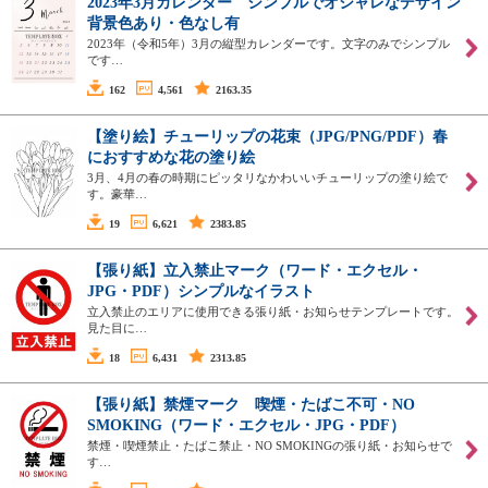
2023年3月カレンダー シンプルでオシャレなデザイン
背景色あり・色なし有
2023年（令和5年）3月の縦型カレンダーです。文字のみでシンプル
です…
162
4,561
2163.35
【塗り絵】チューリップの花束（JPG/PNG/PDF）春
におすすめな花の塗り絵
3月、4月の春の時期にピッタリなかわいいチューリップの塗り絵で
す。豪華…
19
6,621
2383.85
【張り紙】立入禁止マーク（ワード・エクセル・
JPG・PDF）シンプルなイラスト
立入禁止のエリアに使用できる張り紙・お知らせテンプレートです。
見た目に…
18
6,431
2313.85
【張り紙】禁煙マーク 喫煙・たばこ不可・NO
SMOKING（ワード・エクセル・JPG・PDF）
禁煙・喫煙禁止・たばこ禁止・NO SMOKINGの張り紙・お知らせで
す…