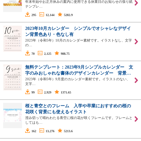
年末年始やお正月休みの案内に使用できる休業日のお知らせの張り紙
テンプレ…
295
12,144
5282.9
2023年10月カレンダー シンプルでオシャレなデザイ
ン背景色あり・色なし有
2023年（令和5年）10月のカレンダー素材です。イラストなし、文字
の…
70
2,125
988.75
無料テンプレート：2023年9月シンプルカレンダー 文
字のみおしゃれな書体のデザインカレンダー 背景…
2023年（令和5年）9月度のカレンダー素材です。イラストのない、
文字…
99
2,929
1371.65
桜と青空とのフレーム 入学や卒業におすすめの桜の
花咲く背景にも使えるイラスト
澄み切って晴れわたる青空に桜の花が咲くフレームです。フレームと
してはも…
162
13,276
5213.6