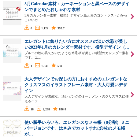
5月Calendar素材：カーネーションと黒ベースのデザイ
ンでまとめたおしゃれな素材
5月のカレンダー素材（横型）デザイン黒と赤のコントラストがかっ
こいいカ…
0
1,122
392.7
エレガントに飾りたい方にオススメの淡い水彩が美し
い2023年1月のカレンダー素材です。横型デザイン（…
ブルーの絵の具でかいたような水彩柄が美しい横型のカレンダー素材
です。エ…
1
1,530
539
大人デザインでお探しの方におすすめのエレガントな
クリスマスのイラストフレーム素材・大人可愛いデザ
イン
大人デザインが素敵な、淡いピンクのオーナメントのクリスマスに使
えるイラ…
18
2,268
856.8
使い勝手いろいろ、エレガンスなメモ帳（8分割）ミニ
バージョンです。はさみでカットすれば8枚のメモ帳
が…