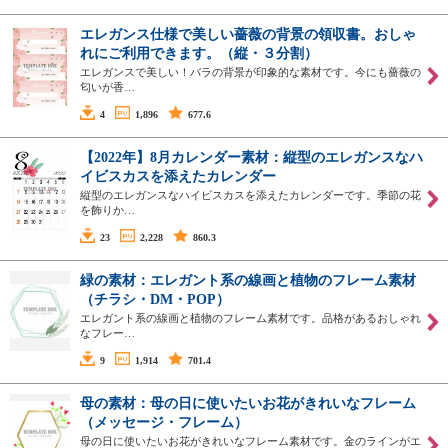
エレガンス仕様で美しい薔薇の背景の領収書。おしゃ
れにご利用できます。（縦・３分割）
エレガンスで美しい！バラの背景が印象的な素材です。今にも薔薇の
匂いが香…
4
1,896
677.6
【2022年】8月カレンダー素材：縦型のエレガンスなハ
イビスカスを添えたカレンダー
縦型のエレガンスなハイビスカスを添えたカレンダーです。季節の花
を飾りか…
23
2,228
860.3
緑の素材：エレガント系の線画と植物のフレーム素材
（チラシ・DM・POP）
エレガント系の線画と植物のフレーム素材です。品格があるおしゃれ
なフレー…
9
1,914
701.4
母の素材：母の日に使いたいお花がきれいなフレーム
（メッセージ・フレーム）
母の日に使いたいお花がきれいなフレーム素材です。金のラインがエ