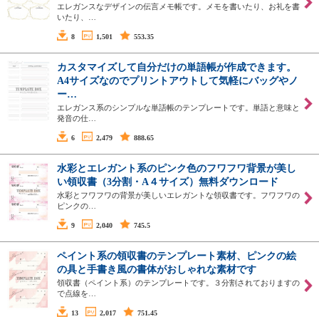
エレガンスなデザインの伝言メモ帳です。メモを書いたり、お礼を書
いたり、…
8
1,501
553.35
カスタマイズして自分だけの単語帳が作成できます。
A4サイズなのでプリントアウトして気軽にバッグやノ
ー…
エレガンス系のシンプルな単語帳のテンプレートです。単語と意味と
発音の仕…
6
2,479
888.65
水彩とエレガント系のピンク色のフワフワ背景が美し
い領収書（3分割・A４サイズ）無料ダウンロード
水彩とフワフワの背景が美しいエレガントな領収書です。フワフワの
ピンクの…
9
2,040
745.5
ペイント系の領収書のテンプレート素材、ピンクの絵
の具と手書き風の書体がおしゃれな素材です
領収書（ペイント系）のテンプレートです。３分割されておりますの
で点線を…
13
2,017
751.45