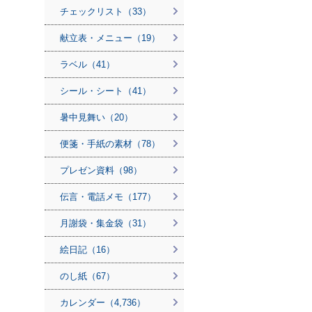
チェックリスト（33）
献立表・メニュー（19）
ラベル（41）
シール・シート（41）
暑中見舞い（20）
便箋・手紙の素材（78）
プレゼン資料（98）
伝言・電話メモ（177）
月謝袋・集金袋（31）
絵日記（16）
のし紙（67）
カレンダー（4,736）