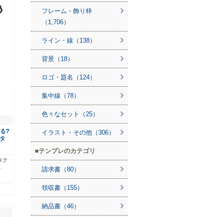
フレーム・飾り枠
（1,706）
ライン・線（138）
背景（18）
ロゴ・題名（124）
集中線（78）
色々なセット（25）
る?
イラスト・その他（306）
タ
テンプレのカテゴリ
タク
…
請求書（80）
領収書（155）
納品書（46）