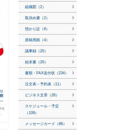
組織図（2）
取決め書（2）
預かり証（8）
原稿用紙（4）
議事録（20）
始末書（20）
書類・FAX送付状（234）
注文表・予約表（11）
リ
ビジネス文章（28）
邪
…
スケジュール・予定
マス
（109）
…
メッセージカード（86）