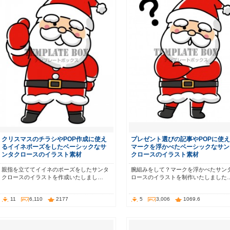
クリスマスのチラシやPOP作成に使え
プレゼント選びの記事やPOPに使え
るイイネポーズをしたベーシックなサ
マークを浮かべたベーシックなサン
ンタクロースのイラスト素材
クロースのイラスト素材
親指を立ててイイネのポーズをしたサンタ
腕組みをして？マークを浮かべたサン
クロースのイラストを作成いたしまし…
ロースのイラストを制作いたしました
11
6,110
2177
5
3,006
1069.6