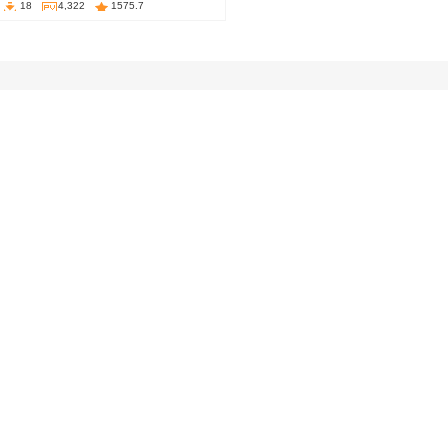
18
4,322
1575.7