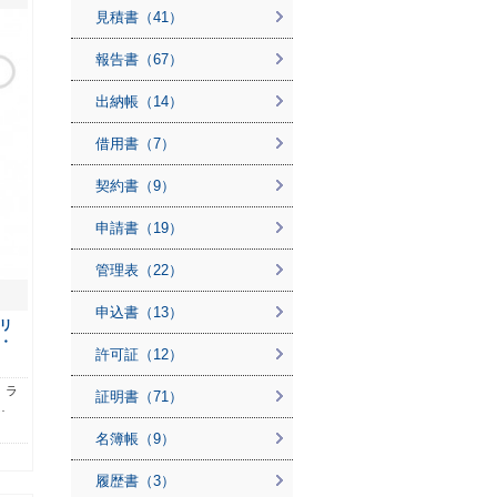
見積書（41）
報告書（67）
出納帳（14）
借用書（7）
契約書（9）
申請書（19）
管理表（22）
申込書（13）
リ
・
許可証（12）
…
。ラ
証明書（71）
…
名簿帳（9）
履歴書（3）