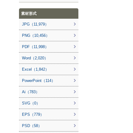
素材形式
JPG（11,979）
PNG（10,456）
PDF（11,998）
Word（2,020）
Excel（1,842）
PowerPoint（114）
Ai（783）
SVG（0）
EPS（779）
PSD（58）