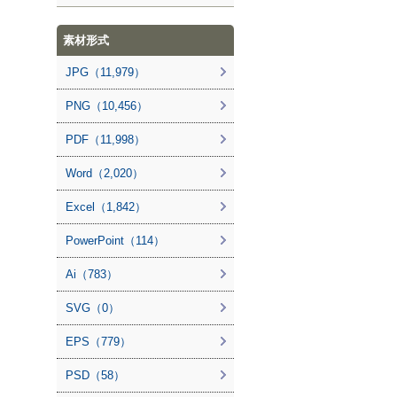
素材形式
JPG（11,979）
PNG（10,456）
PDF（11,998）
Word（2,020）
Excel（1,842）
PowerPoint（114）
Ai（783）
SVG（0）
EPS（779）
PSD（58）