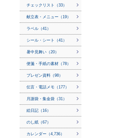
チェックリスト（33）
献立表・メニュー（19）
ラベル（41）
シール・シート（41）
暑中見舞い（20）
便箋・手紙の素材（78）
プレゼン資料（98）
伝言・電話メモ（177）
月謝袋・集金袋（31）
絵日記（16）
のし紙（67）
カレンダー（4,736）