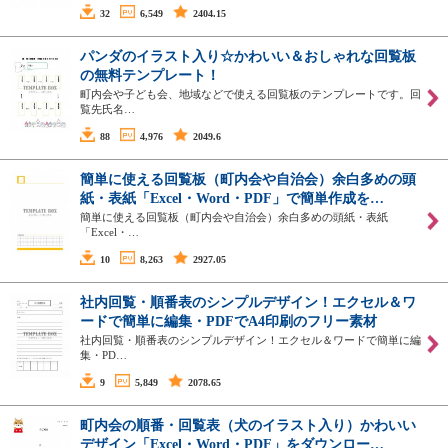
32
6,549
2404.15
パンダのイラスト入り☆かわいい＆おしゃれな回覧板
の無料テンプレート！
町内会や子ども会、地域などで使える回覧板のテンプレートです。回
覧先氏名…
88
4,976
2049.6
簡単に使える回覧板（町内会や自治会）余白多めの頭
紙・表紙「Excel・Word・PDF」で簡単作成を…
簡単に使える回覧板（町内会や自治会）余白多めの頭紙・表紙
「Excel・…
10
8,263
2927.05
社内回覧・順番表のシンプルデザイン！エクセル＆ワ
ードで簡単に編集・PDFでA4印刷のフリー素材
社内回覧・順番表のシンプルデザイン！エクセル＆ワードで簡単に編
集・PD…
9
5,849
2078.65
町内会の順番・回覧表（犬のイラスト入り）かわいい
デザイン「Excel・Word・PDF」をダウンロー…