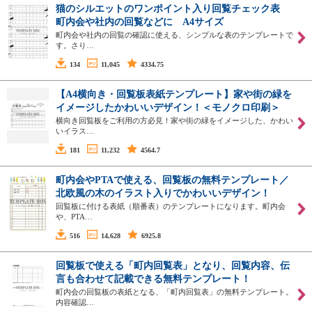
猫のシルエットのワンポイント入り回覧チェック表
町内会や社内の回覧などに A4サイズ
町内会や社内の回覧の確認に使える、シンプルな表のテンプレートで
す。さり…
134
11,045
4334.75
【A4横向き・回覧板表紙テンプレート】家や街の緑を
イメージしたかわいいデザイン！＜モノクロ印刷＞
横向き回覧板をご利用の方必見！家や街の緑をイメージした、かわい
いイラス…
181
11,232
4564.7
町内会やPTAで使える、回覧板の無料テンプレート／
北欧風の木のイラスト入りでかわいいデザイン！
回覧板に付ける表紙（順番表）のテンプレートになります。町内会
や、PTA…
516
14,628
6925.8
回覧板で使える「町内回覧表」となり、回覧内容、伝
言も合わせて記載できる無料テンプレート！
町内会の回覧板の表紙となる、「町内回覧表」の無料テンプレート。
内容確認…