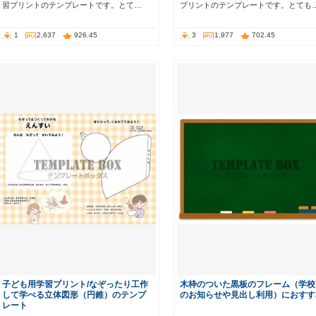
習プリントのテンプレートです。とて…
プリントのテンプレートです。とても
1
2,637
926.45
3
1,977
702.45
子ども用学習プリント/なぞったり工作
木枠のついた黒板のフレーム（学校
して学べる立体図形（円錐）のテンプ
のお知らせや見出し利用）におすす
レート