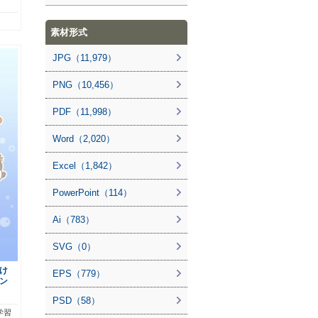
素材形式
JPG（11,979）
PNG（10,456）
PDF（11,998）
Word（2,020）
Excel（1,842）
PowerPoint（114）
Ai（783）
SVG（0）
け
EPS（779）
ン
PSD（58）
学習