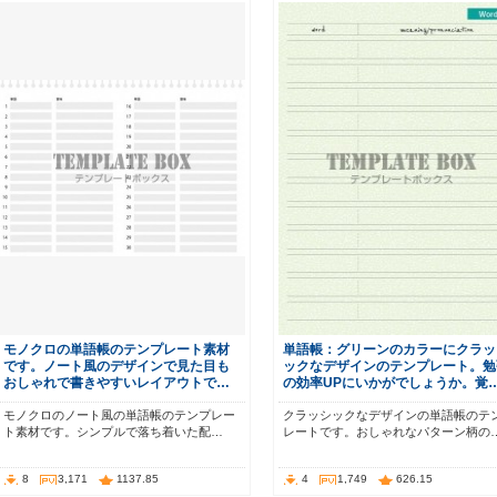
モノクロの単語帳のテンプレート素材
単語帳：グリーンのカラーにクラッ
です。ノート風のデザインで見た目も
ックなデザインのテンプレート。勉
おしゃれで書きやすいレイアウトで…
の効率UPにいかがでしょうか。覚
モノクロのノート風の単語帳のテンプレー
クラッシックなデザインの単語帳のテ
ト素材です。シンプルで落ち着いた配…
レートです。おしゃれなパターン柄の
8
3,171
1137.85
4
1,749
626.15