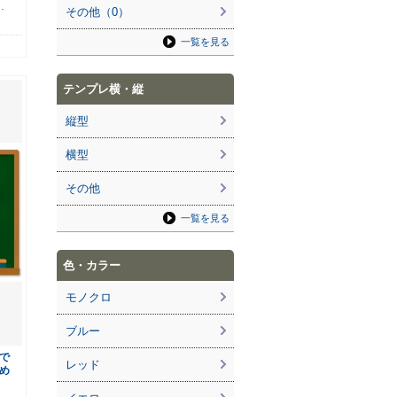
…
その他（0）
一覧を見る
テンプレ横・縦
縦型
横型
その他
一覧を見る
色・カラー
モノクロ
ブルー
で
レッド
め