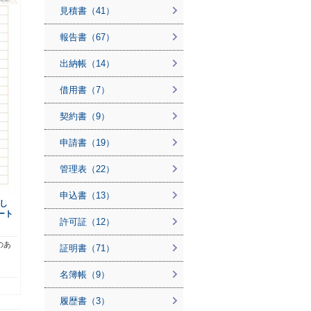
見積書（41）
報告書（67）
出納帳（14）
借用書（7）
契約書（9）
申請書（19）
管理表（22）
申込書（13）
し
ート
許可証（12）
のあ
証明書（71）
名簿帳（9）
履歴書（3）