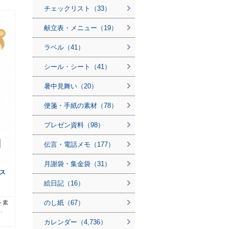
チェックリスト（33）
献立表・メニュー（19）
ラベル（41）
シール・シート（41）
暑中見舞い（20）
便箋・手紙の素材（78）
プレゼン資料（98）
伝言・電話メモ（177）
月謝袋・集金袋（31）
ス
絵日記（16）
のし紙（67）
ト素
…
カレンダー（4,736）