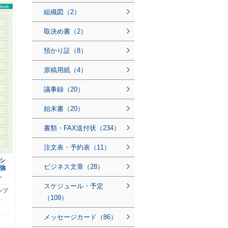
組織図（2）
取決め書（2）
預かり証（8）
原稿用紙（4）
議事録（20）
始末書（20）
書類・FAX送付状（234）
注文表・予約表（11）
シ
ビジネス文章（28）
強
…
スケジュール・予定
ンプ
（109）
…
メッセージカード（86）