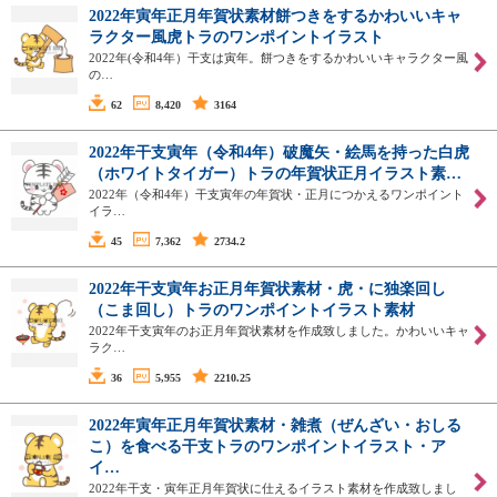
2022年寅年正月年賀状素材餅つきをするかわいいキャ
ラクター風虎トラのワンポイントイラスト
2022年(令和4年）干支は寅年。餅つきをするかわいいキャラクター風
の…
62
8,420
3164
2022年干支寅年（令和4年）破魔矢・絵馬を持った白虎
（ホワイトタイガー）トラの年賀状正月イラスト素…
2022年（令和4年）干支寅年の年賀状・正月につかえるワンポイント
イラ…
45
7,362
2734.2
2022年干支寅年お正月年賀状素材・虎・に独楽回し
（こま回し）トラのワンポイントイラスト素材
2022年干支寅年のお正月年賀状素材を作成致しました。かわいいキャ
ラク…
36
5,955
2210.25
2022年寅年正月年賀状素材・雑煮（ぜんざい・おしる
こ）を食べる干支トラのワンポイントイラスト・ア
イ…
2022年干支・寅年正月年賀状に仕えるイラスト素材を作成致しまし