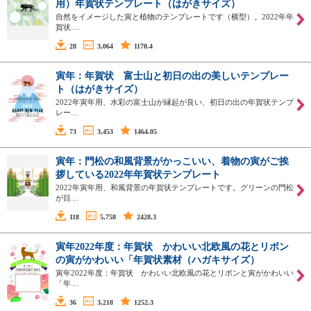
用）年賀状テンプレート（はがきサイズ）
自然をイメージした寅と植物のテンプレートです（横型）。2022年年
賀状…
28
3,064
1170.4
寅年：年賀状 富士山と初日の出の美しいテンプレー
ト（はがきサイズ）
2022年寅年用、水彩の富士山が縁起が良い、初日の出の年賀状テンプ
レー…
73
3,453
1464.05
寅年：門松の和風背景がかっこいい、着物の寅がご挨
拶している2022年年賀状テンプレート
2022年寅年用、和風背景の年賀状テンプレートです。グリーンの門松
が目…
118
5,758
2428.3
寅年2022年度：年賀状 かわいい北欧風の花とリボン
の寅がかわいい「年賀状素材（ハガキサイズ）
寅年2022年度：年賀状 かわいい北欧風の花とリボンと寅がかわいい
「年…
36
3,218
1252.3