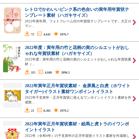
レトロでかわいいピンク系の色合いの寅年用年賀状テ
ンプレート素材（ハガキサイズ）
2022年寅年用、フォトフレーム付の年賀状テンプレートです。大正ロ
マン…
72
4,642
1876.7
2022年度：寅年用の竹と花柄の寅のシルエットがおし
ゃれな年賀状素材（ハガキサイズ）
2022年度：寅年用の竹と花柄の寅のシルエットがおしゃれな年賀状素
材（…
115
4,840
2096.5
2022年寅年正月年賀状素材・ 金屏風と白虎（ホワイト
タイガー)イラスト素材ワンポイントイラスト
2022年干支寅年・正月年賀状に使えるワンポイントイラスト素材を作
成致…
21
8,302
2979.2
2022年寅年正月年賀状素材・絵馬と虎トラのイワンポ
イントイラスト
2022年（令和4年）の干支寅年の正月年賀状イラスト素材を作成致し