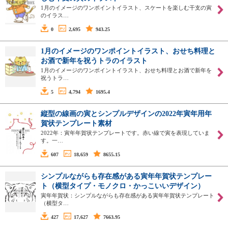
1月のイメージのワンポイントイラスト、スケートを楽しむ干支の寅
のイラス…
0
2,695
943.25
1月のイメージのワンポイントイラスト、おせち料理と
お酒で新年を祝うトラのイラスト
1月のイメージのワンポイントイラスト、おせち料理とお酒で新年を
祝うトラ…
5
4,794
1695.4
縦型の線画の寅とシンプルデザインの2022年寅年用年
賀状テンプレート素材
2022年：寅年年賀状テンプレートです。赤い線で寅を表現していま
す。一…
607
18,659
8655.15
シンプルながらも存在感がある寅年年賀状テンプレー
ト（横型タイプ・モノクロ・かっこいいデザイン）
寅年年賀状：シンプルながらも存在感がある寅年年賀状テンプレート
（横型タ…
427
17,627
7663.95