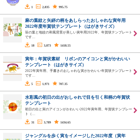
1
2,835
995.75
麻の葉紋と矢絣の柄をあしらったおしゃれな寅年用
2022年度年賀状テンプレート（はがきサイズ）
笹の葉と地紋の和風背景が美しい寅年用2022年、年賀状テンプレート
です…
18
3,873
1418.55
寅年：年賀状素材 リボンのアイコンと寅がかわいい
テンプレート（はがきサイズ）
2022年寅年用、手書きのおしゃれな寅がかわいい年賀状テンプレート
です…
5
1,971
707.35
水彩風の初日の出がおしゃれで目を引く和柄の年賀状
テンプレート
初日の出と寅のアイコンがかわいい2022年寅年用、年賀状テンプレー
ト（…
31
3,789
1434.65
ジャングルを歩く寅をイメージした2022年度（寅年