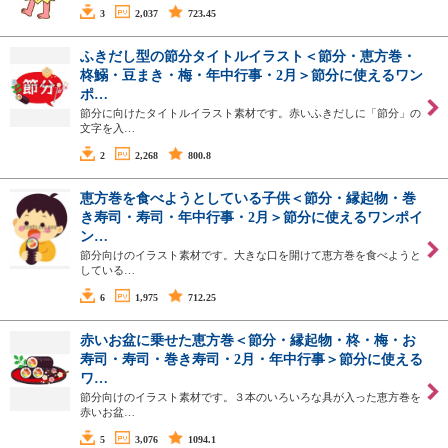
3
2,037
723.45
ふきだし型の節分タイトルイラスト＜節分・恵方巻・
柊鰯・豆まき・梅・年中行事・2月＞節分に使えるワン
ポ…
節分に向けたタイトルイラスト素材です。赤いふきだしに「節分」の
文字を入…
2
2,268
800.8
恵方巻を食べようとしている子供＜節分・縁起物・巻
き寿司・寿司・年中行事・2月＞節分に使えるワンポイ
ン…
節分向けのイラスト素材です。大きな口を開けて恵方巻を食べようと
している…
6
1,975
712.25
赤いお盆に乗せた恵方巻＜節分・縁起物・柊・梅・お
寿司・寿司・巻き寿司・2月・年中行事＞節分に使える
ワ…
節分向けのイラスト素材です。３本のいろいろな具が入った恵方巻を
赤いお盆…
5
3,076
1094.1