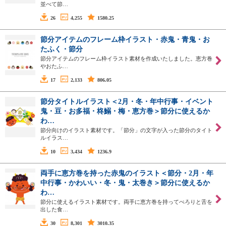
並べて節…
26
4,255
1580.25
節分アイテムのフレーム枠イラスト・赤鬼・青鬼・お
たふく・節分
節分アイテムのフレーム枠イラスト素材を作成いたしました。恵方巻
やおたふ…
17
2,133
806.05
節分タイトルイラスト＜2月・冬・年中行事・イベント
鬼・豆・お多福・柊鰯・梅・恵方巻＞節分に使えるか
わ…
節分向けのイラスト素材です。「節分」の文字が入った節分のタイト
ルイラス…
10
3,434
1236.9
両手に恵方巻を持った赤鬼のイラスト＜節分・2月・年
中行事・かわいい・冬・鬼・太巻き＞節分に使えるか
わ…
節分に使えるイラスト素材です。両手に恵方巻を持ってぺろりと舌を
出した食…
30
8,301
3010.35