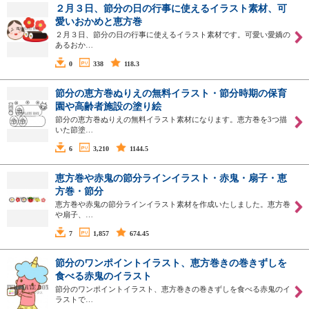
２月３日、節分の日の行事に使えるイラスト素材、可
愛いおかめと恵方巻
２月３日、節分の日の行事に使えるイラスト素材です。可愛い愛嬌の
あるおか…
0
338
118.3
節分の恵方巻ぬりえの無料イラスト・節分時期の保育
園や高齢者施設の塗り絵
節分の恵方巻ぬりえの無料イラスト素材になります。恵方巻を3つ描
いた節塗…
6
3,210
1144.5
恵方巻や赤鬼の節分ラインイラスト・赤鬼・扇子・恵
方巻・節分
恵方巻や赤鬼の節分ラインイラスト素材を作成いたしました。恵方巻
や扇子、…
7
1,857
674.45
節分のワンポイントイラスト、恵方巻きの巻きずしを
食べる赤鬼のイラスト
節分のワンポイントイラスト、恵方巻きの巻きずしを食べる赤鬼のイ
ラストで…