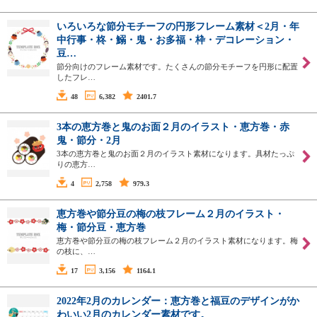
いろいろな節分モチーフの円形フレーム素材＜2月・年
中行事・柊・鰯・鬼・お多福・枠・デコレーション・
豆…
節分向けのフレーム素材です。たくさんの節分モチーフを円形に配置
したフレ…
48
6,382
2401.7
3本の恵方巻と鬼のお面２月のイラスト・恵方巻・赤
鬼・節分・2月
3本の恵方巻と鬼のお面２月のイラスト素材になります。具材たっぷ
りの恵方…
4
2,758
979.3
恵方巻や節分豆の梅の枝フレーム２月のイラスト・
梅・節分豆・恵方巻
恵方巻や節分豆の梅の枝フレーム２月のイラスト素材になります。梅
の枝に、…
17
3,156
1164.1
2022年2月のカレンダー：恵方巻と福豆のデザインがか
わいい2月のカレンダー素材です。