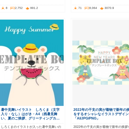
8
2,752
991.2
71
8,064
3070.9
暑中見舞いイラスト しろくま（文字
2022年の干支の寅が着物で新年の
入り・なし）はがき・A4（残暑見舞
をするオシャレなイラストデザイン
い、夏のご挨拶、グリーティングカ…
「AI/JPG/PNG」
しろくまのイラストが入った暑中見舞いの
2022年の干支の寅が着物で新年の挨拶