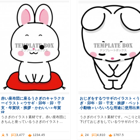
赤い座布団に座るうさぎのキャラクタ
おじぎをするウサギのイラスト＜う
ーイラスト＜ウサギ・卯年・卯・干
ぎ・卯年・卯・干支・挨拶・ペット
支・年賀状・挨拶・かわいい＞年賀
小動物＞いろいろな用途に使用出来
状…
うさぎのイラスト素材です。赤い座布団に
うさぎのイラスト素材です。ぺこりと
きちんと座っているうさぎのイラスト…
下げておじぎをしているウサギのイラ
5
3,477
1234.45
24
4,810
1767.5