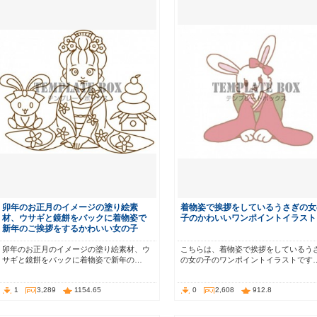
卯年のお正月のイメージの塗り絵素
着物姿で挨拶をしているうさぎの女
材、ウサギと鏡餅をバックに着物姿で
子のかわいいワンポイントイラスト
新年のご挨拶をするかわいい女の子
卯年のお正月のイメージの塗り絵素材、ウ
こちらは、着物姿で挨拶をしているう
サギと鏡餅をバックに着物姿で新年の…
の女の子のワンポイントイラストです
1
3,289
1154.65
0
2,608
912.8