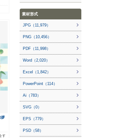
素材形式
JPG（11,979）
PNG（10,456）
PDF（11,998）
Word（2,020）
Excel（1,842）
PowerPoint（114）
Ai（783）
SVG（0）
挨拶
EPS（779）
PSD（58）
をす