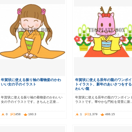
年賀状に使える振り袖の着物姿のかわ
年賀状に使える辰年の龍のワンポイ
いい女の子のイラスト
トイラスト、新年のあいさつをする
わいい龍
年賀状に使える振り袖の着物姿のかわいい
年賀状に使える辰年の龍のワンポイン
女の子のイラストです。きちんと正座…
ラストです。華やかな門松を背景に新
0
458
160.3
1
1,379
486.15