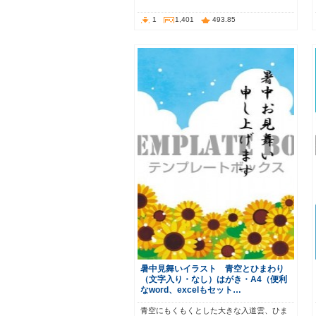
1
1,401
493.85
暑中見舞いイラスト 青空とひまわり
（文字入り・なし）はがき・A4（便利
なword、excelもセット…
青空にもくもくとした大きな入道雲、ひま