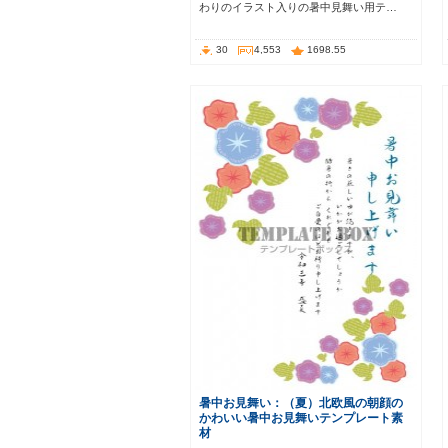
わりのイラスト入りの暑中見舞い用テ…
30
4,553
1698.55
暑中お見舞い：（夏）北欧風の朝顔の
かわいい暑中お見舞いテンプレート素
材