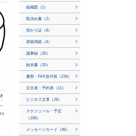
組織図（2）
取決め書（2）
預かり証（8）
原稿用紙（4）
議事録（20）
始末書（20）
書類・FAX送付状（234）
注文表・予約表（11）
さ
ビジネス文章（28）
・
…
スケジュール・予定
頭を
（109）
…
メッセージカード（86）