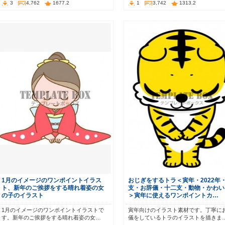
3
4,762
1677.2
1
3,742
1313.2
1月のイメージのワンポイントイラス
おじぎをするトラ＜寅年・2022年
ト、新年のご挨拶をする晴れ着姿の女
支・お辞儀・十二支・動物・かわい
の子のイラスト
＞寅年に使えるワンポイントカ…
1月のイメージのワンポイントイラストで
寅年向けのイラスト素材です。丁寧に
す。新年のご挨拶をする晴れ着姿の女…
儀をしているトラのイラストを描きま