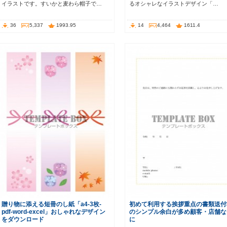
イラストです。すいかと麦わら帽子で…
るオシャレなイラストデザイン「…
36
5,337
1993.95
14
4,464
1611.4
贈り物に添える短冊のし紙「a4-3枚-
初めて利用する挨拶重点の書類送付
pdf-word-excel」おしゃれなデザイン
のシンプル余白が多め顧客・店舗な
をダウンロード
に