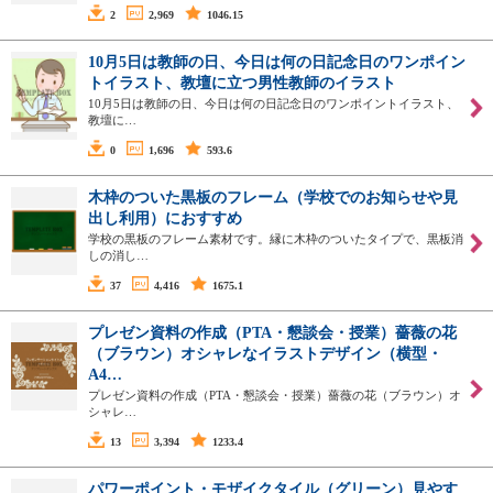
2
2,969
1046.15
10月5日は教師の日、今日は何の日記念日のワンポイン
トイラスト、教壇に立つ男性教師のイラスト
10月5日は教師の日、今日は何の日記念日のワンポイントイラスト、
教壇に…
0
1,696
593.6
木枠のついた黒板のフレーム（学校でのお知らせや見
出し利用）におすすめ
学校の黒板のフレーム素材です。縁に木枠のついたタイプで、黒板消
しの消し…
37
4,416
1675.1
プレゼン資料の作成（PTA・懇談会・授業）薔薇の花
（ブラウン）オシャレなイラストデザイン（横型・
A4…
プレゼン資料の作成（PTA・懇談会・授業）薔薇の花（ブラウン）オ
シャレ…
13
3,394
1233.4
パワーポイント・モザイクタイル（グリーン）見やす