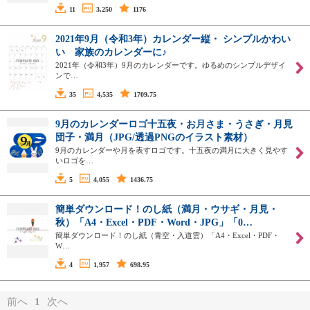
11
3,250
1176
2021年9月（令和3年）カレンダー縦・ シンプルかわい
い 家族のカレンダーに♪
2021年（令和3年）9月のカレンダーです。ゆるめのシンプルデザイ
ンで…
35
4,535
1709.75
9月のカレンダーロゴ十五夜・お月さま・うさぎ・月見
団子・満月（JPG/透過PNGのイラスト素材）
9月のカレンダーや月を表すロゴです。十五夜の満月に大きく見やす
いロゴを…
5
4,055
1436.75
簡単ダウンロード！のし紙（満月・ウサギ・月見・
秋）「A4・Excel・PDF・Word・JPG」「0…
簡単ダウンロード！のし紙（青空・入道雲）「A4・Excel・PDF・
W…
4
1,957
698.95
前へ
1
次へ