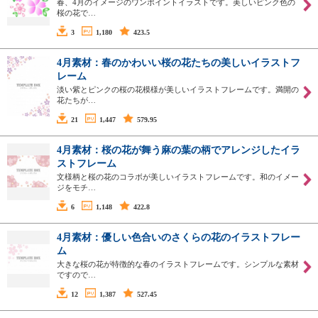
春、4月のイメージのワンポイントイラストです。美しいピンク色の
桜の花で…
3
1,180
423.5
4月素材：春のかわいい桜の花たちの美しいイラストフ
レーム
淡い紫とピンクの桜の花模様が美しいイラストフレームです。満開の
花たちが…
21
1,447
579.95
4月素材：桜の花が舞う麻の葉の柄でアレンジしたイラ
ストフレーム
文様柄と桜の花のコラボが美しいイラストフレームです。和のイメー
ジをモチ…
6
1,148
422.8
4月素材：優しい色合いのさくらの花のイラストフレー
ム
大きな桜の花が特徴的な春のイラストフレームです。シンプルな素材
ですので…
12
1,387
527.45