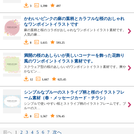
3
1,390
497
かわいいピンクの麻の葉柄とカラフルな桜のおしゃれ
なワンポイントイラストです
麻の葉柄と桜のコラボがおしゃれなワンポイントイラスト素材です。
人気の麻…
8
1,615
593.25
満開の桜のあしらいが美しいコーナーを飾った花飾り
風のワンポイントイラスト素材です。
スクウェア型の桜のあしらいのワンポイントイラスト素材です。爽や
かなピン…
12
1,667
625.45
シンプルなブルーのストライプ柄と桜のイラストフレ
ーム素材（春・メッセージカード・チラシ）
シンプルで使いやすい桜とストライプ柄のイラストフレームです。ブ
ルーのス…
8
1,567
576.45
前へ
1
2
3
4
5
6
7
次へ