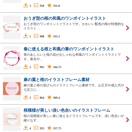
3
918
331.8
おうぎ型の桜の和風のワンポイントイラスト
おうぎ型のワンポイントイラストです。かわいい配色の桜が特徴的な
イラスト…
5
908
335.3
春に使える桜と和風の筆のワンポイントイラスト
筆のあしらいと桜の花がおしゃれな和風のワンポイントイラストで
す。春先や…
2
965
344.75
麻の葉と桜のイラストフレーム素材
麻の葉と桜の花びらのイラストフレーム素材です。お正月や成人式や
七五三に…
2
864
309.4
桜模様が美しい淡い色合いのイラストフレーム
桜の花模様が美しい春に使えるイラストフレームです。淡い色合いが
織りなす…
4
925
337.75