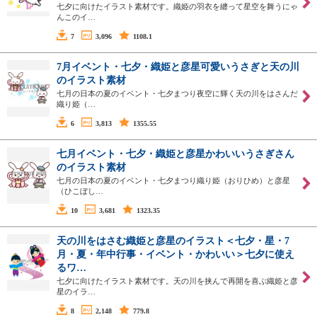
七夕に向けたイラスト素材です。織姫の羽衣を纏って星空を舞うにゃ
んこのイ…
7
3,096
1108.1
7月イベント・七夕・織姫と彦星可愛いうさぎと天の川
のイラスト素材
七月の日本の夏のイベント・七夕まつり夜空に輝く天の川をはさんだ
織り姫（…
6
3,813
1355.55
七月イベント・七夕・織姫と彦星かわいいうさぎさん
のイラスト素材
七月の日本の夏のイベント・七夕まつり織り姫（おりひめ）と彦星
（ひこぼし…
10
3,681
1323.35
天の川をはさむ織姫と彦星のイラスト＜七夕・星・7
月・夏・年中行事・イベント・かわいい＞七夕に使え
るワ…
七夕に向けたイラスト素材です。天の川を挟んで再開を喜ぶ織姫と彦
星のイラ…
8
2,148
779.8