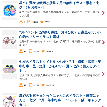
星空に浮かぶ織姫と彦星７月の無料イラスト素材・七
夕 7月お知らせ
星空に浮かぶ織姫と彦星７月の無料イラスト素材になります。星がた
くさん浮…
2
1,686
597.1
7月イベント七夕祭り織姫（おりひめ）と彦星かわいい
白猫のフリーイラスト素材
七月の日本の夏のイベント・七夕（7月7日）織り姫（おりひめ）と彦
星（ひ…
14
5,850
2096.5
七夕のイラストタイトル＜七夕・7月・織姫・彦星・年
中行事・星・短冊・かわいい・夏＞七夕に使えるタイ
ト…
七夕に向けた文字入りのイラスト素材です。「七夕」の文字を中心に
七夕のモ…
10
3,181
1148.35
織姫の羽衣をまとったにゃんこのイラスト＜斑猫にゃ
んこ・七夕・7月・年中行事・イベント・猫・キャラク
タ…