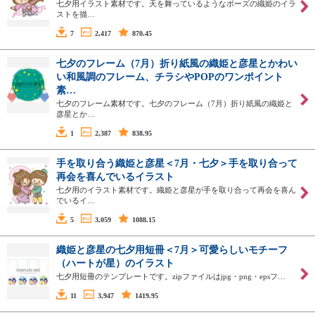
七夕用イラスト素材です。天を舞っているようなポーズの織姫のイラ
ストを描…
7
2,417
870.45
七夕のフレーム（7月）折り紙風の織姫と彦星とかわい
い和風調のフレーム、チラシやPOPのワンポイント
素…
七夕のフレーム素材です。七夕のフレーム（7月）折り紙風の織姫と
彦星とか…
1
2,387
838.95
手を取り合う織姫と彦星＜7月・七夕＞手を取り合って
再会を喜んでいるイラスト
七夕用のイラスト素材です。織姫と彦星が手を取り合って再会を喜ん
でいるイ…
5
3,059
1088.15
織姫と彦星の七夕用短冊＜7月＞可愛らしいモチーフ
（ハートが星）のイラスト
七夕用短冊のテンプレートです。zipファイルはjpg・png・epsフ…
11
3,947
1419.95