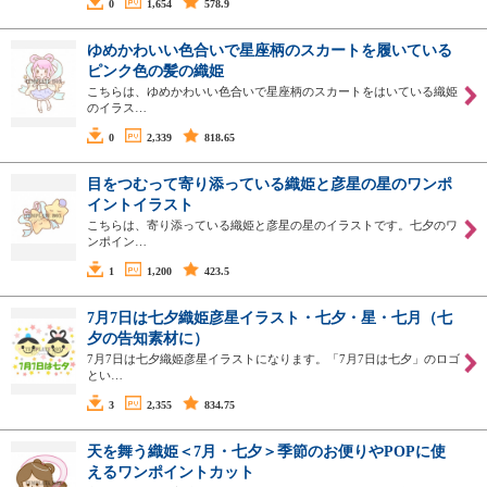
0
1,654
578.9
ゆめかわいい色合いで星座柄のスカートを履いている
ピンク色の髪の織姫
こちらは、ゆめかわいい色合いで星座柄のスカートをはいている織姫
のイラス…
0
2,339
818.65
目をつむって寄り添っている織姫と彦星の星のワンポ
イントイラスト
こちらは、寄り添っている織姫と彦星の星のイラストです。七夕のワ
ンポイン…
1
1,200
423.5
7月7日は七夕織姫彦星イラスト・七夕・星・七月（七
夕の告知素材に）
7月7日は七夕織姫彦星イラストになります。「7月7日は七夕」のロゴ
とい…
3
2,355
834.75
天を舞う織姫＜7月・七夕＞季節のお便りやPOPに使
えるワンポイントカット