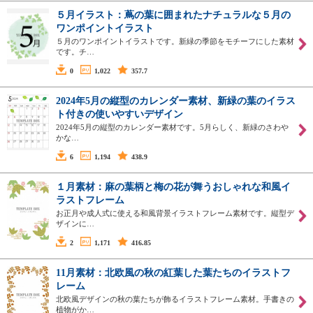
５月イラスト：蔦の葉に囲まれたナチュラルな５月の
ワンポイントイラスト
５月のワンポイントイラストです。新緑の季節をモチーフにした素材
です。チ…
0
1,022
357.7
2024年5月の縦型のカレンダー素材、新緑の葉のイラス
ト付きの使いやすいデザイン
2024年5月の縦型のカレンダー素材です。5月らしく、新緑のさわや
かな…
6
1,194
438.9
１月素材：麻の葉柄と梅の花が舞うおしゃれな和風イ
ラストフレーム
お正月や成人式に使える和風背景イラストフレーム素材です。縦型デ
ザインに…
2
1,171
416.85
11月素材：北欧風の秋の紅葉した葉たちのイラストフ
レーム
北欧風デザインの秋の葉たちが飾るイラストフレーム素材。手書きの
植物がか…