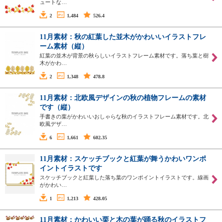
ュートな…
2
1,484
526.4
11月素材：秋の紅葉した並木がかわいいイラストフレ
ーム素材（縦）
紅葉の並木が背景の秋らしいイラストフレーム素材です。落ち葉と樹
木がかわ…
2
1,348
478.8
11月素材：北欧風デザインの秋の植物フレームの素材
です（縦）
手書きの葉がかわいいおしゃらな秋のイラストフレーム素材です。北
欧風デザ…
6
1,661
602.35
11月素材：スケッチブックと紅葉が舞うかわいワンポ
イントイラストです
スケッチブックと紅葉した落ち葉のワンポイントイラストです。線画
がかわい…
1
1,213
428.05
11月素材：かわいい栗と木の葉が踊る秋のイラストフ