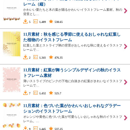
レーム（縦）
かわいい栗たちと木の葉が踊るかわいいイラストフレーム素材。秋の
背景とし…
5
1,489
538.65
11月素材：秋を感じる季節に使えるおしゃれな紅葉し
た植物のイラストフレーム
紅葉した葉とストライプ柄の背景がおしゃれな秋に使えるイラストフ
レームで…
2
1,341
476.35
11月素材：紅葉が舞うシンプルデザインの秋のイラス
トフレーム素材
薄いストライプのピンクの下地に白抜きの紅葉がきれいなイラストフ
レームで…
7
1,432
525.7
11月素材：色づいた葉がかわいいおしゃれなグラデー
ションのイラストフレーム
オレンジや黄色に色づいた葉が可愛らしいおしゃれな秋のイラストフ
レーム。…
9
1,445
537.25