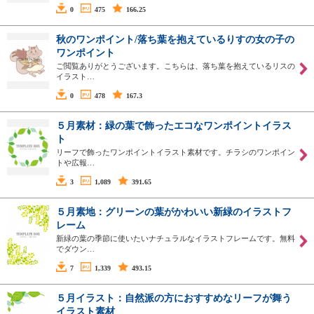
0
475
166.25
秋のワンポイント/落ち葉を抱えているりすの女の子の
ワンポイント
ご閲覧ありがとうございます。こちらは、落ち葉を抱えているリスの
イラスト…
0
478
167.3
５月素材：緑の葉で飾ったエコなワンポイントイラス
ト
リーフで飾ったワンポイントイラスト素材です。チラシのワンポイン
トや広報…
3
1,089
391.65
５月素地：グリーンの葉がかわいい新緑のイラストフ
レーム
新緑の葉の季節に使いたいナチュラルなイラストフレームです。無料
でダウン…
7
1,339
493.15
５月イラスト：自然派の方におすすめなリーフが舞う
イラスト素材