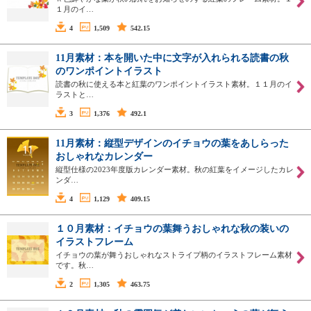
１月のイ…
4
1,509
542.15
11月素材：本を開いた中に文字が入れられる読書の秋
のワンポイントイラスト
読書の秋に使える本と紅葉のワンポイントイラスト素材。１１月のイ
ラストと…
3
1,376
492.1
11月素材：縦型デザインのイチョウの葉をあしらった
おしゃれなカレンダー
縦型仕様の2023年度版カレンダー素材。秋の紅葉をイメージしたカレ
ンダ…
4
1,129
409.15
１０月素材：イチョウの葉舞うおしゃれな秋の装いの
イラストフレーム
イチョウの葉が舞うおしゃれなストライプ柄のイラストフレーム素材
です。秋…
2
1,305
463.75