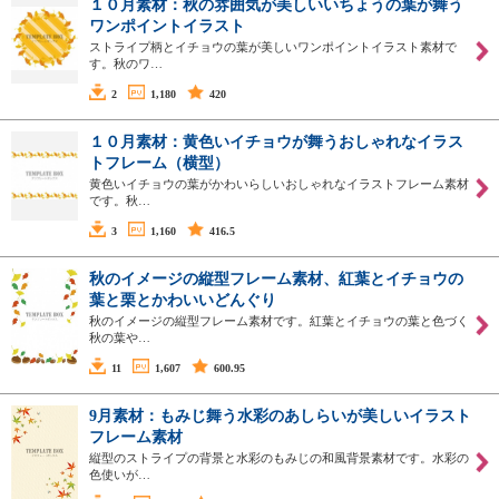
１０月素材：秋の雰囲気が美しいいちょうの葉が舞う
ワンポイントイラスト
ストライプ柄とイチョウの葉が美しいワンポイントイラスト素材で
す。秋のワ…
2
1,180
420
１０月素材：黄色いイチョウが舞うおしゃれなイラス
トフレーム（横型）
黄色いイチョウの葉がかわいらしいおしゃれなイラストフレーム素材
です。秋…
3
1,160
416.5
秋のイメージの縦型フレーム素材、紅葉とイチョウの
葉と栗とかわいいどんぐり
秋のイメージの縦型フレーム素材です。紅葉とイチョウの葉と色づく
秋の葉や…
11
1,607
600.95
9月素材：もみじ舞う水彩のあしらいが美しいイラスト
フレーム素材
縦型のストライプの背景と水彩のもみじの和風背景素材です。水彩の
色使いが…