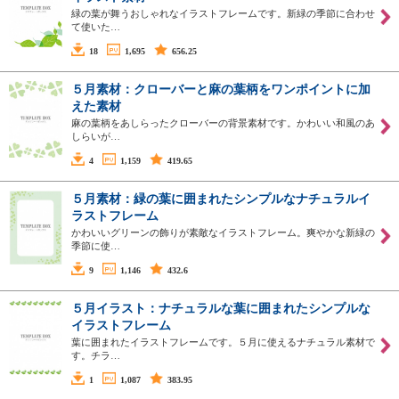
緑の葉が舞うおしゃれなイラストフレームです。新緑の季節に合わせ
て使いた…
18
1,695
656.25
５月素材：クローバーと麻の葉柄をワンポイントに加
えた素材
麻の葉柄をあしらったクローバーの背景素材です。かわいい和風のあ
しらいが…
4
1,159
419.65
５月素材：緑の葉に囲まれたシンプルなナチュラルイ
ラストフレーム
かわいいグリーンの飾りが素敵なイラストフレーム。爽やかな新緑の
季節に使…
9
1,146
432.6
５月イラスト：ナチュラルな葉に囲まれたシンプルな
イラストフレーム
葉に囲まれたイラストフレームです。５月に使えるナチュラル素材で
す。チラ…
1
1,087
383.95