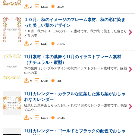
2
1,654
585.9
１０月、秋のイメージのフレーム素材、秋の彩に染ま
った美しい葉のデザイン
１０月、秋のイメージのフレーム素材です。秋の彩に染まった色とり
どりの美…
2
1,441
511.35
11月素材：木の葉舞う11月のイラストフレーム素材
（ナチュラル・縦型）
木の葉舞うシンプルデザインの秋のイラストフレーム素材です。線画
の木の葉…
9
1,570
581
11月カレンダー：カラフルな紅葉した落ち葉がおしゃ
れなカレンダー
紅葉した葉をあしらったおしゃれな11月のカレンダー素材です。横型
でみや…
5
1,453
526.05
11月カレンダー：ゴールドとブラックの配色でおしゃ