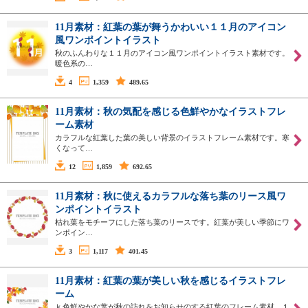
11月素材：紅葉の葉が舞うかわいい１１月のアイコン
風ワンポイントイラスト
秋のふんわりな１１月のアイコン風ワンポイントイラスト素材です。
暖色系の…
4
1,359
489.65
11月素材：秋の気配を感じる色鮮やかなイラストフレ
ーム素材
カラフルな紅葉した葉の美しい背景のイラストフレーム素材です。寒
くなって…
12
1,859
692.65
11月素材：秋に使えるカラフルな落ち葉のリース風ワ
ンポイントイラスト
枯れ葉をモチーフにした落ち葉のリースです。紅葉が美しい季節にワ
ンポイン…
3
1,117
401.45
11月素材：紅葉の葉が美しい秋を感じるイラストフレ
ーム
ｋ色鮮やかな葉が秋の訪れをお知らせのする紅葉のフレーム素材。１