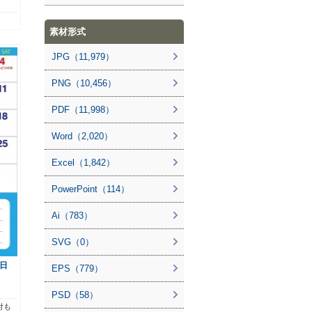
素材形式
JPG（11,979）
PNG（10,456）
PDF（11,998）
Word（2,020）
Excel（1,842）
PowerPoint（114）
Ai（783）
SVG（0）
日
EPS（779）
PSD（58）
付も