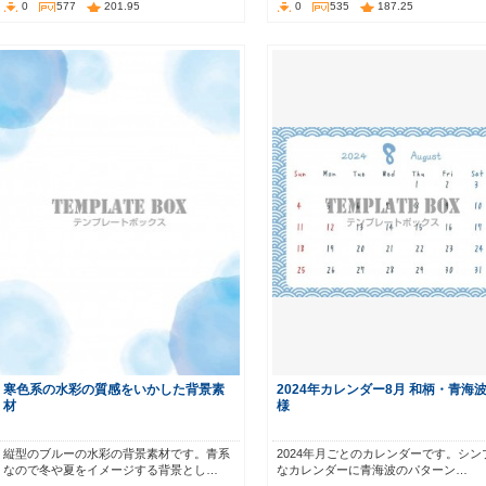
0
577
201.95
0
535
187.25
寒色系の水彩の質感をいかした背景素
2024年カレンダー8月 和柄・青海
材
様
縦型のブルーの水彩の背景素材です。青系
2024年月ごとのカレンダーです。シン
なので冬や夏をイメージする背景とし…
なカレンダーに青海波のパターン…