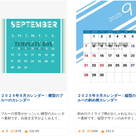
２０２５年９月カレンダー：横型のブ
２０２５年９月カレンダー：縦型の
ルーのカレンダー
ルーの斜め柄カレンダー
ブルーの背景がかっこいい横型のカレンダ
斜めのストライプ柄がおしゃれなカレ
ー素材です。白抜き文字がよくみえて…
ー素材です。縦型デザインのみやすく
0
379
132.65
0
438
153.3