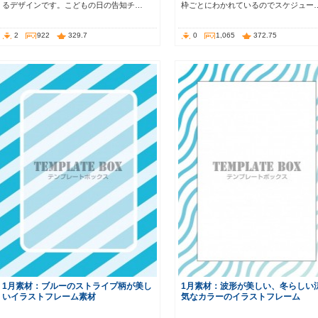
るデザインです。こどもの日の告知チ…
枠ごとにわかれているのでスケジュー
2
922
329.7
0
1,065
372.75
1月素材：ブルーのストライプ柄が美し
1月素材：波形が美しい、冬らしい
いイラストフレーム素材
気なカラーのイラストフレーム