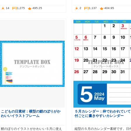
14
1,275
495.25
2
1,137
404.95
こどもの日素材：横型の鯉のぼりがか
５月カレンダー：枠でわかれていて
わいいイラストフレーム
付ごとに書きやすいカレンダー
鯉のぼりのイラストがかわいい５月に使え
縦型の５月のカレンダー素材です。日