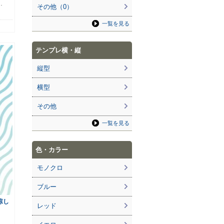
…
その他（0）
一覧を見る
テンプレ横・縦
縦型
横型
その他
一覧を見る
色・カラー
モノクロ
ブルー
涼し
レッド