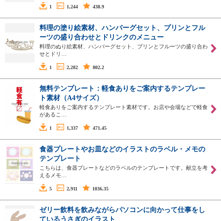
1
1,244
438.9
料理の塗り絵素材、ハンバーグセット、プリンとフル
ーツの盛り合わせとドリンクのメニュー
料理のぬり絵素材、ハンバーグセット、プリンとフルーツの盛り合わ
せとドリ…
1
2,282
802.2
無料テンプレート：軽食ありをご案内するテンプレー
ト素材（A4サイズ）
軽食ありをご案内するテンプレート素材です。お店や会場などで軽食
があるこ…
1
1,337
471.45
食器プレートやお皿などのイラストのラベル・メモの
テンプレート
こちらは、食器プレートなどのラベルのテンプレートです。献立を考
えるメモ…
5
2,911
1036.35
ゼリー飲料を飲みながらパソコンに向かって仕事をし
ているうさぎのイラスト