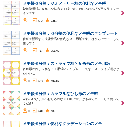
メモ帳６分割：ジオメトリー柄の便利なメモ帳
幾何学模様のきれいな伝言メモ帳です。おしゃれな柄が目を引くデザ
インです…
1
652
231.7
メモ帳８分割：６分割の便利なメモ帳のテンプレート
仕事で活躍する機能性高い便利なメモ用紙です。はさみでカットして
使ってく…
1
747
264.95
メモ帳６分割：ストライプ柄と多角形のメモ用紙
多角形のおしゃれなメモ用紙のテンプレートです。ストライプ柄がか
わいい仕…
0
563
197.05
メモ帳６分割：カラフルなひし形のメモ帳
かわいいひし形のおしゃれなメモ帳です。はさみでカットして使って
ください…
0
540
189
メモ帳６分割：便利なグラデーションのメモ