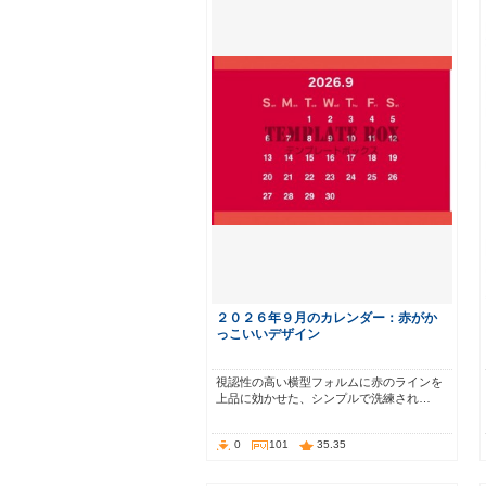
２０２６年９月のカレンダー：赤がか
っこいいデザイン
視認性の高い横型フォルムに赤のラインを
上品に効かせた、シンプルで洗練され…
0
101
35.35