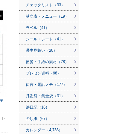
チェックリスト（33）
献立表・メニュー（19）
ラベル（41）
シール・シート（41）
暑中見舞い（20）
便箋・手紙の素材（78）
プレゼン資料（98）
伝言・電話メモ（177）
月謝袋・集金袋（31）
モ
絵日記（16）
のし紙（67）
、シ
…
カレンダー（4,736）