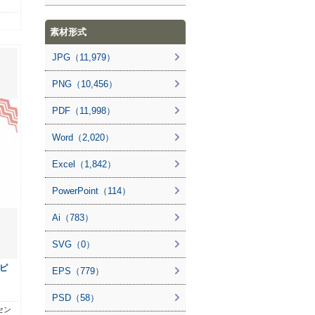
素材形式
JPG（11,979）
PNG（10,456）
PDF（11,998）
Word（2,020）
Excel（1,842）
PowerPoint（114）
Ai（783）
SVG（0）
ピ
EPS（779）
PSD（58）
セン