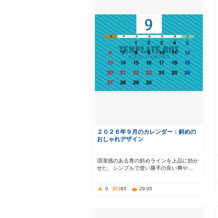
２０２６年９月のカレンダー：斜めの
おしゃれデザイン
清潔感のある青の斜めラインを上品に効か
せた、シンプルで使い勝手の良い爽や…
0
83
29.05