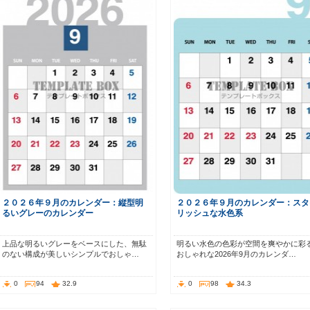
２０２６年９月のカレンダー：縦型明
２０２６年９月のカレンダー：スタ
るいグレーのカレンダー
リッシュな水色系
上品な明るいグレーをベースにした、無駄
明るい水色の色彩が空間を爽やかに彩
のない構成が美しいシンプルでおしゃ…
おしゃれな2026年9月のカレンダ…
0
94
32.9
0
98
34.3