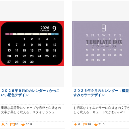
２０２６年９月のカレンダー：かっこ
２０２６年９月のカレンダー：横型
いい配色デザイン
すみカラーデザイン
重厚な黒背景にシャープな赤枠と白抜きの
お洒落なくすみカラーに白抜きの文字
文字が美しく映える、スタイリッシュ…
しく映える、キュートでかわいい20…
0
88
30.8
0
90
31.5