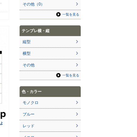
…
その他（0）
一覧を見る
テンプレ横・縦
縦型
横型
その他
一覧を見る
色・カラー
モノクロ
ブルー
よ
レッド