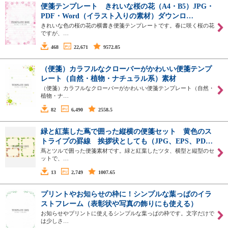
便箋テンプレート きれいな桜の花（A4・B5）JPG・
PDF・Word（イラスト入りの素材）ダウンロ…
きれいな色の桜の花の横書き便箋テンプレートです。春に咲く桜の花
ですが、…
468
22,671
9572.85
（便箋）カラフルなクローバーがかわいい便箋テンプ
レート（自然・植物・ナチュラル系）素材
（便箋）カラフルなクローバーがかわいい便箋テンプレート（自然・
植物・ナ…
82
6,490
2558.5
緑と紅葉した蔦で囲った縦横の便箋セット 黄色のス
トライプの罫線 挨拶状としても（JPG、EPS、PD…
蔦とツルで囲った便箋素材です。緑と紅葉したツタ、横型と縦型のセ
ットで、…
13
2,749
1007.65
プリントやお知らせの枠に！シンプルな葉っぱのイラ
ストフレーム（表彰状や写真の飾りにも使える）
お知らせやプリントに使えるシンプルな葉っぱの枠です。文字だけで
は少しさ…