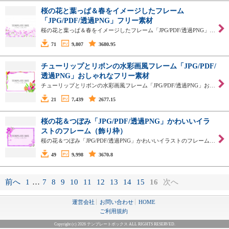
桜の花と葉っぱ＆春をイメージしたフレーム
「JPG/PDF/透過PNG」フリー素材
桜の花と葉っぱ＆春をイメージしたフレーム「JPG/PDF/透過PNG」…
71
9,807
3680.95
チューリップとリボンの水彩画風フレーム「JPG/PDF/
透過PNG」おしゃれなフリー素材
チューリップとリボンの水彩画風フレーム「JPG/PDF/透過PNG」お…
21
7,439
2677.15
桜の花＆つぼみ「JPG/PDF/透過PNG」かわいいイラ
ストのフレーム（飾り枠）
桜の花＆つぼみ「JPG/PDF/透過PNG」かわいいイラストのフレーム…
49
9,998
3670.8
前へ
1
…
7
8
9
10
11
12
13
14
15
16
次へ
運営会社
お問い合わせ
HOME
ご利用規約
Copyright (c) 2026 テンプレートボックス ALL RIGHTS RESERVED.