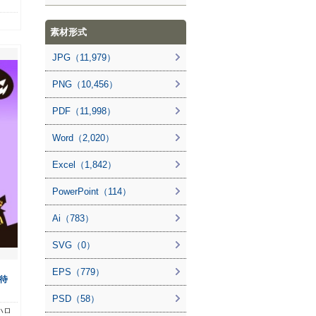
素材形式
JPG（11,979）
PNG（10,456）
PDF（11,998）
Word（2,020）
Excel（1,842）
PowerPoint（114）
Ai（783）
SVG（0）
EPS（779）
待
PSD（58）
ハロ