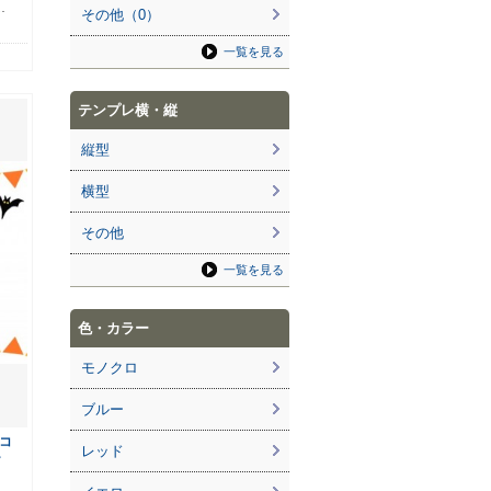
…
その他（0）
一覧を見る
テンプレ横・縦
縦型
横型
その他
一覧を見る
色・カラー
モノクロ
ブルー
コ
レッド
ー