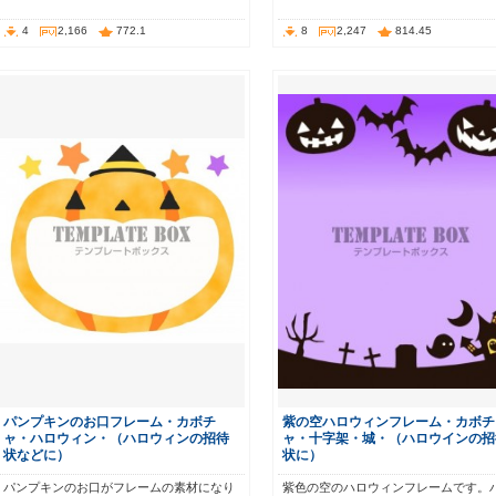
4
2,166
772.1
8
2,247
814.45
パンプキンのお口フレーム・カボチ
紫の空ハロウィンフレーム・カボチ
ャ・ハロウィン・（ハロウィンの招待
ャ・十字架・城・（ハロウインの招
状などに）
状に）
パンプキンのお口がフレームの素材になり
紫色の空のハロウィンフレームです。