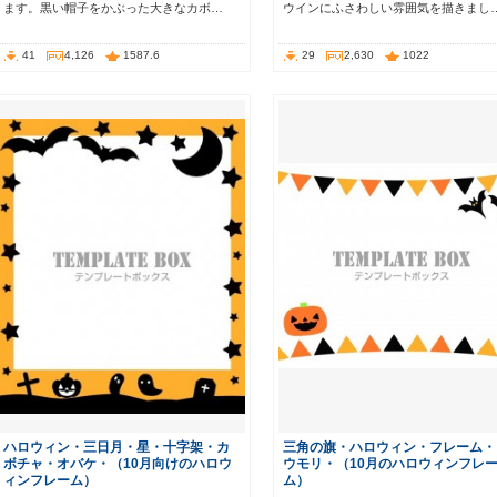
ます。黒い帽子をかぶった大きなカボ…
ウインにふさわしい雰囲気を描きまし
41
4,126
1587.6
29
2,630
1022
ハロウィン・三日月・星・十字架・カ
三角の旗・ハロウィン・フレーム・
ボチャ・オバケ・（10月向けのハロウ
ウモリ・（10月のハロウィンフレ
ィンフレーム）
ム）