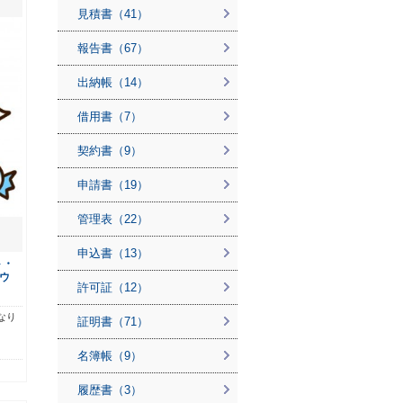
見積書（41）
報告書（67）
出納帳（14）
借用書（7）
契約書（9）
申請書（19）
管理表（22）
申込書（13）
ト・
ウ
許可証（12）
なり
証明書（71）
名簿帳（9）
履歴書（3）