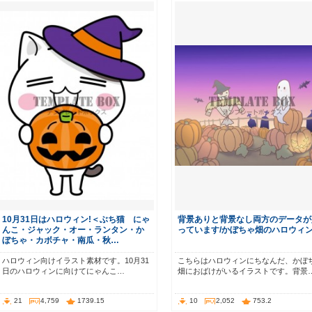
10月31日はハロウィン!＜ぶち猫 にゃ
背景ありと背景なし両方のデータが
んこ・ジャック・オー・ランタン・か
っています/かぼちゃ畑のハロウィ
ぼちゃ・カボチャ・南瓜・秋…
ハロウィン向けイラスト素材です。10月31
こちらはハロウィンにちなんだ、かぼ
日のハロウィンに向けてにゃんこ…
畑におばけがいるイラストです。背景
21
4,759
1739.15
10
2,052
753.2