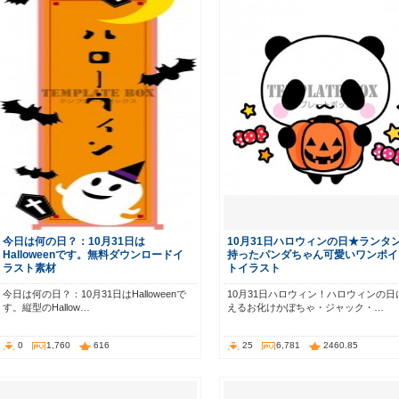
今日は何の日？：10月31日は
10月31日ハロウィンの日★ランタ
Halloweenです。無料ダウンロードイ
持ったパンダちゃん可愛いワンポイ
ラスト素材
トイラスト
今日は何の日？：10月31日はHalloweenで
10月31日ハロウィン！ハロウィンの日
す。縦型のHallow…
えるお化けかぼちゃ・ジャック・…
0
1,760
616
25
6,781
2460.85