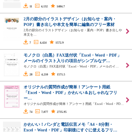
11
4,132
1484.7
2月の節分のイラストデザイン（お知らせ・案内・
POP）書き出しや本文を簡単に編集のフリー素材
2月の節分のイラストデザイン（お知らせ・案内・POP）書き出しや
本文を…
7
4,424
1572.9
モノクロ（白黒）FAX送付状「Excel・Word・PDF」
メールのイラスト入りの項目がシンプルなデ…
モノクロ（白黒）FAX送付状「Excel・Word・PDF」メールのイ…
28
4,210
1571.5
オリジナルの質問作成が簡単！アンケート用紙
「Excel・Word・PDF」かわいい＆おしゃれなフリ
ー…
オリジナルの質問作成が簡単！アンケート用紙「Excel・Word・PD…
74
7,077
2735.95
かわいい！パンダと電話伝言メモ「A4・8分割・
Excel・Word・PDF」印刷後にすぐに使えるフリ…