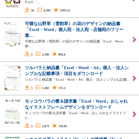
Excel・…
16
4,393
1593.55
可憐な山野草（雪割草）の花のデザインの納品書
「Excel・Word」個人宛・法人宛・店舗宛のフリー
素…
可憐な山野草（雪割草）の花のデザインの納品書「Excel・Word」
個…
5
2,506
894.6
ツルバラと納品書「Excel・Word・A4」個人・法人シ
ンプルな記載事項・項目をダウンロード
ツルバラと納品書「Excel・Word・A4」個人・法人シンプルな記載…
5
1,582
571.2
モッコウバラの蕾＆請求書「Excel・Word」おしゃれ
なイラストフレームデザインをダウンロード
モッコウバラの蕾＆請求書「Excel・Word」おしゃれなイラストフ
レ…
3
2,073
736.05