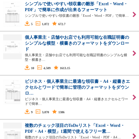
シンプルで使いやすい領収書の雛形「Excel・Word・
PDF」で簡単に作成が出来るフォーマット
シンプルで使いやすい領収書の雛形「Excel・Word・PDF」で簡単…
5
1,872
672.7
個人事業主・店舗やお店でも利用可能な在職証明書の
シンプルな横型・横書きのフォーマットをダウンロー
ド
個人事業主・店舗やお店でも利用可能な在職証明書のシンプルな横
型・横書き…
10
4,509
1613.15
ビジネス・個人事業主に最適な領収書・A4・縦書きエ
クセルとワードで簡単に管理のフォーマットをダウン
ロ…
ビジネス・個人事業主に最適な領収書・A4・縦書きエクセルとワー
ドで簡単…
9
3,870
1386
複数のチェック項目のToDoリスト「Excel・Word・
PDF・A4・横型」1週間で使えるフリー素…
複数のチェック項目のToDoリスト「Excel・Word・PDF・A4…