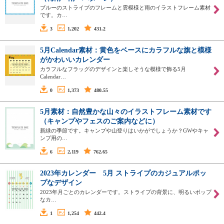
ブルーのストライプのフレームと雲模様と雨のイラストフレーム素材
です。カ…
3
1,202
431.2
5月Calendar素材：黄色をベースにカラフルな旗と模様
がかわいいカレンダー
カラフルなフラッグのデザインと楽しそうな模様で飾る5月
Calendar…
0
1,373
480.55
5月素材：自然豊かな山々のイラストフレーム素材です
（キャンプやフェスのご案内などに）
新緑の季節です。キャンプや山登りはいかがでしょうか？GWやキャ
ンプ用の…
6
2,119
762.65
2023年カレンダー 5月 ストライプのカジュアルポッ
プなデザイン
2023年月ごとのカレンダーです。ストライプの背景に、明るいポップ
なカ…
1
1,254
442.4