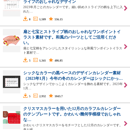
ライプのおしゃれなデザイン
2023年月ごとのカレンダーです。細い斜めストライプの柄を上下に入
れた…
8
1,509
556.15
扇と七宝とストライプ柄のおしゃれなワンポイントイ
ラスト素材です。和風のパーツとしてご活用くださ
い。
扇と七宝柄をアレンジしたスタイリッシュな和風ワンポイントイラス
ト素材で…
5
1,341
486.85
シックなカラーの黒ベースのデザインカレンダー素材
（2023年1月）今年の冬のカレンダーはシックにかっ…
シックなデザインでかっこよくカレンダーを飾れる素材です。2023年
1月…
5
2,932
1043.7
クリスマスカラーを用いた12月のカラフルカレンダー
のテンプレートです。かわいい幾何学模様でおしゃれ
な…
かわいいクリスマスカラーをモチーフとした12月のカレンダーです。
赤と緑…