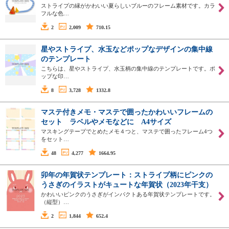
ストライプの縁がかわいい夏らしいブルーのフレーム素材です。カラ
フルな色…
2
2,009
710.15
星やストライプ、水玉などポップなデザインの集中線
のテンプレート
こちらは、星やストライプ、水玉柄の集中線のテンプレートです。ポ
ップな印…
8
3,728
1332.8
マステ付きメモ・マステで囲ったかわいいフレームの
セット ラベルやメモなどに A4サイズ
マスキングテープでとめたメモ４つと、マステで囲ったフレーム4つ
をセット…
48
4,277
1664.95
卯年の年賀状テンプレート：ストライプ柄にピンクの
うさぎのイラストがキュートな年賀状（2023年干支）
かわいいピンクのうさぎがインパクトある年賀状テンプレートです。
（縦型）…
2
1,844
652.4