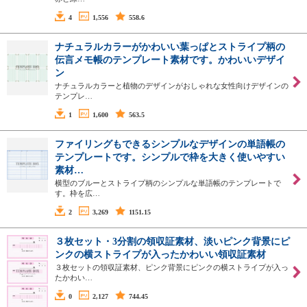
4
1,556
558.6
ナチュラルカラーがかわいい葉っぱとストライプ柄の
伝言メモ帳のテンプレート素材です。かわいいデザイ
ン
ナチュラルカラーと植物のデザインがおしゃれな女性向けデザインの
テンプレ…
1
1,600
563.5
ファイリングもできるシンプルなデザインの単語帳の
テンプレートです。シンプルで枠を大きく使いやすい
素材…
横型のブルーとストライプ柄のシンプルな単語帳のテンプレートで
す。枠を広…
2
3,269
1151.15
３枚セット・3分割の領収証素材、淡いピンク背景にピ
ンクの横ストライプが入ったかわいい領収証素材
３枚セットの領収証素材、ピンク背景にピンクの横ストライプが入っ
たかわい…
0
2,127
744.45