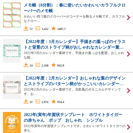
メモ帳（8分割）：春に使いたいかわいいカラフルクロ
ーバーのメモ帳
かわいい四つ葉のクローバーがコーナーを飾るメモ帳です。カラフル
なクロー…
57
3,452
1407.7
【2022年度：3月カレンダー】手描きの葉っぱのイラス
トと背景のストライプ柄がおしゃれなカレンダー素…
2022年3月のカレンダー素材です。手描きの葉っぱを配置。おしゃれ
な植…
24
2,168
842.8
【2022年度：2月カレンダー】おしゃれな葉のデザイン
とストライプのパターン柄がかっこいいカレンダー…
2022年2月のカレンダー素材です。北欧風のボタニカルデザインで
す。お…
31
2,074
834.4
2022年(寅年)年賀状テンプレート ホワイトタイガー
の赤ちゃん ポップ おしゃれ シンプル
2022年寅年の年賀状テンプレートです。かわいいホワイトタイガーの
赤ち…