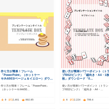
作り方が簡単！フレーム
使い方が簡単!パワーポイント（ト
「PowerPoint」（ホットケー
プ/002/ピンク）「縦向き・A4・1枚
キ/A4/003/ベージュ＆イエロー）ダウ…
枚」ダウンロード「0…
作り方が簡単！フレーム「PowerPoint」
使い方が簡単!パワーポイント（トラン
（ホットケーキ/A4/00…
プ/002/ピンク）「縦向き・A4・…
9
2,461
892.85
6
2,224
799.4