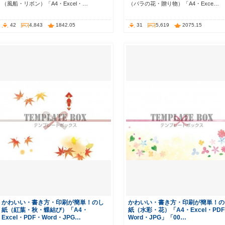
（風船・リボン）「A4・Excel・…
（バラの花・贈り物）「A4・Exce…
42
4,843
1842.05
31
5,619
2075.15
かわいい・書き方・印刷が簡単！のし
かわいい・書き方・印刷が簡単！の
紙（紅葉・秋・蝶結び）「A4・
紙（水彩・花）「A4・Excel・PD
Excel・PDF・Word・JPG…
Word・JPG」「00…