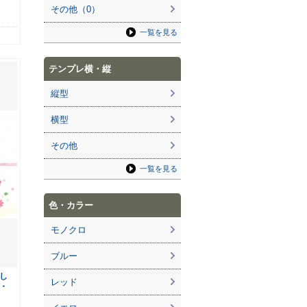
その他（0）
一覧を見る
テンプレ横・縦
縦型
横型
その他
一覧を見る
色・カラー
モノクロ
ブルー
し
レッド
F・