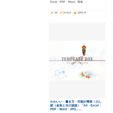
Excel・PDF・Word」簡単…
34
4,414
1663.9
かわいい・書き方・印刷が簡単！のし
紙（金魚と水の波紋）「A4・Excel・
PDF・Word・JPG」…