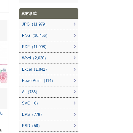
素材形式
JPG（11,979）
PNG（10,456）
PDF（11,998）
Word（2,020）
Excel（1,842）
PowerPoint（114）
Ai（783）
SVG（0）
し
EPS（779）
PSD（58）
紙