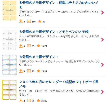
８分割のメモ帳デザイン：縦型ホチキスのかわいいメ
モ
【無料ダウンロード】文房具シリーズから、シンプルで分かりやすい
ホッチキ…
0
100
35
８分割のメモ帳デザイン：メモとペンのメモ帳
ノートやTODOリスト、スケジュールを連想させる、ペンとメモの便
利なイ…
0
85
29.75
８分割のメモ帳デザイン：
【無料ダウンロード】大切なメッセージを届けるデザインにぴったり
な、水玉…
0
73
25.55
２０２６年９月のカレンダー：縦型ホワイトボード風
メモ
ホワイトボードにマーカーで手書きしたような、遊び心と清潔感のあ
るおしゃ…
0
91
31.85