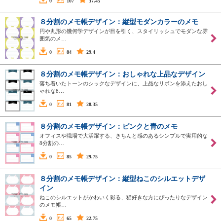
0
107
37.45
８分割のメモ帳デザイン：縦型モダンカラーのメモ
円や丸形の幾何学デザインが目を引く、スタイリッシュでモダンな雰
囲気のメ…
0
84
29.4
８分割のメモ帳デザイン：おしゃれな上品なデザイン
落ち着いたトーンのシックなデザインに、上品なリボンを添えたおし
ゃれな8…
0
81
28.35
８分割のメモ帳デザイン：ピンクと青のメモ
オフィスや職場で大活躍する、きちんと感のあるシンプルで実用的な
8分割の…
0
85
29.75
８分割のメモ帳デザイン：縦型ねこのシルエットデザ
イン
ねこのシルエットがかわいく彩る、猫好きな方にぴったりなデザイン
のメモ帳…
0
65
22.75