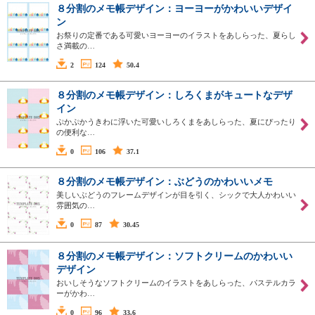
８分割のメモ帳デザイン：ヨーヨーがかわいいデザイ
ン
お祭りの定番である可愛いヨーヨーのイラストをあしらった、夏らし
さ満載の…
2
124
50.4
８分割のメモ帳デザイン：しろくまがキュートなデザ
イン
ぷかぷかうきわに浮いた可愛いしろくまをあしらった、夏にぴったり
の便利な…
0
106
37.1
８分割のメモ帳デザイン：ぶどうのかわいいメモ
美しいぶどうのフレームデザインが目を引く、シックで大人かわいい
雰囲気の…
0
87
30.45
８分割のメモ帳デザイン：ソフトクリームのかわいい
デザイン
おいしそうなソフトクリームのイラストをあしらった、パステルカラ
ーがかわ…
0
96
33.6