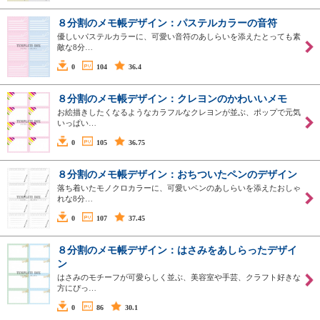
８分割のメモ帳デザイン：パステルカラーの音符
優しいパステルカラーに、可愛い音符のあしらいを添えたとっても素
敵な8分…
0
104
36.4
８分割のメモ帳デザイン：クレヨンのかわいいメモ
お絵描きしたくなるようなカラフルなクレヨンが並ぶ、ポップで元気
いっぱい…
0
105
36.75
８分割のメモ帳デザイン：おちついたペンのデザイン
落ち着いたモノクロカラーに、可愛いペンのあしらいを添えたおしゃ
れな8分…
0
107
37.45
８分割のメモ帳デザイン：はさみをあしらったデザイ
ン
はさみのモチーフが可愛らしく並ぶ、美容室や手芸、クラフト好きな
方にぴっ…
0
86
30.1