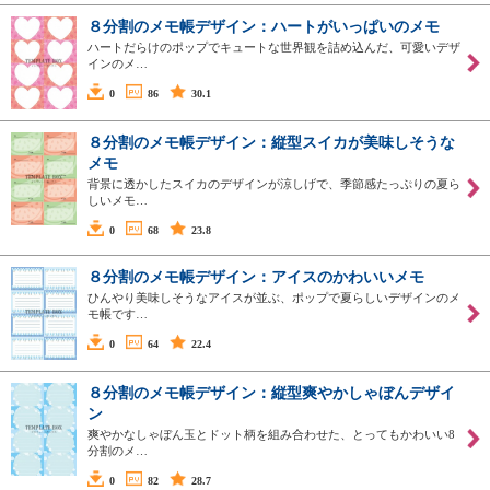
８分割のメモ帳デザイン：ハートがいっぱいのメモ
ハートだらけのポップでキュートな世界観を詰め込んだ、可愛いデザ
インのメ…
0
86
30.1
８分割のメモ帳デザイン：縦型スイカが美味しそうな
メモ
背景に透かしたスイカのデザインが涼しげで、季節感たっぷりの夏ら
しいメモ…
0
68
23.8
８分割のメモ帳デザイン：アイスのかわいいメモ
ひんやり美味しそうなアイスが並ぶ、ポップで夏らしいデザインのメ
モ帳です…
0
64
22.4
８分割のメモ帳デザイン：縦型爽やかしゃぼんデザイ
ン
爽やかなしゃぼん玉とドット柄を組み合わせた、とってもかわいい8
分割のメ…
0
82
28.7