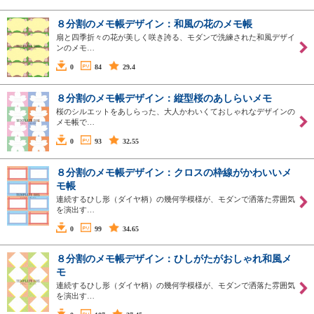
８分割のメモ帳デザイン：和風の花のメモ帳
扇と四季折々の花が美しく咲き誇る、モダンで洗練された和風デザイ
ンのメモ…
0
84
29.4
８分割のメモ帳デザイン：縦型桜のあしらいメモ
桜のシルエットをあしらった、大人かわいくておしゃれなデザインの
メモ帳で…
0
93
32.55
８分割のメモ帳デザイン：クロスの枠線がかわいいメ
モ帳
連続するひし形（ダイヤ柄）の幾何学模様が、モダンで洒落た雰囲気
を演出す…
0
99
34.65
８分割のメモ帳デザイン：ひしがたがおしゃれ和風メ
モ
連続するひし形（ダイヤ柄）の幾何学模様が、モダンで洒落た雰囲気
を演出す…