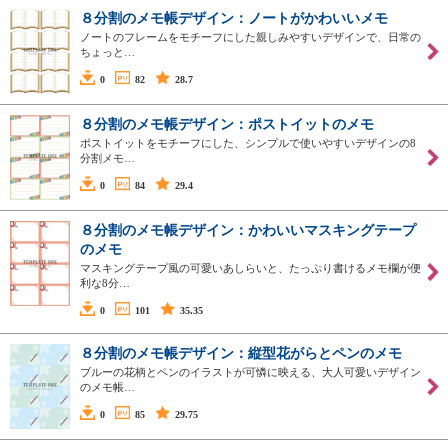
８分割のメモ帳デザイン：ノートがかわいいメモ
ノートのフレームをモチーフにした親しみやすいデザインで、日常の
ちょっと…
0
82
28.7
８分割のメモ帳デザイン：ポストイットのメモ
ポストイットをモチーフにした、シンプルで使いやすいデザインの8
分割メモ…
0
84
29.4
８分割のメモ帳デザイン：かわいいマスキングテープ
のメモ
マスキングテープ風の可愛いあしらいと、たっぷり書けるメモ欄が便
利な8分…
0
101
35.35
８分割のメモ帳デザイン：縦型花がらとペンのメモ
ブルーの花柄とペンのイラストが可憐に映える、大人可愛いデザイン
のメモ帳…
0
85
29.75