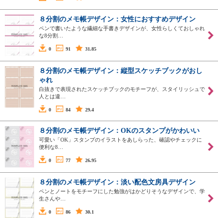
８分割のメモ帳デザイン：女性におすすめデザイン
ペンで書いたような繊細な手書きデザインが、女性らしくておしゃれ
な8分割…
0
91
31.85
８分割のメモ帳デザイン：縦型スケッチブックがおし
ゃれ
白抜きで表現されたスケッチブックのモチーフが、スタイリッシュで
人とは違…
0
84
29.4
８分割のメモ帳デザイン：OKのスタンプがかわいい
可愛い「OK」スタンプのイラストをあしらった、確認やチェックに
便利な8…
0
77
26.95
８分割のメモ帳デザイン：淡い配色文房具デザイン
ペンとノートをモチーフにした勉強がはかどりそうなデザインで、学
生さんや…
0
86
30.1