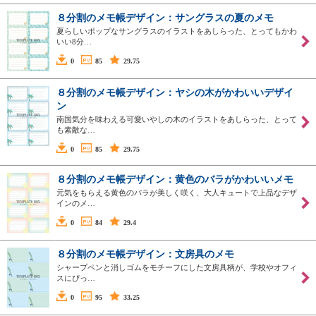
８分割のメモ帳デザイン：サングラスの夏のメモ
夏らしいポップなサングラスのイラストをあしらった、とってもかわ
いい8分…
0
85
29.75
８分割のメモ帳デザイン：ヤシの木がかわいいデザイ
ン
南国気分を味わえる可愛いやしの木のイラストをあしらった、とって
も素敵な…
0
85
29.75
８分割のメモ帳デザイン：黄色のバラがかわいいメモ
元気をもらえる黄色のバラが美しく咲く、大人キュートで上品なデザ
インのメ…
0
84
29.4
８分割のメモ帳デザイン：文房具のメモ
シャープペンと消しゴムをモチーフにした文房具柄が、学校やオフィ
スにぴっ…
0
95
33.25