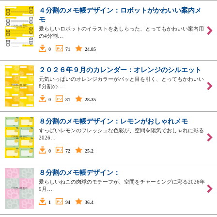
４分割のメモ帳デザイン：ロボットがかわいい案内メ
モ
愛らしいロボットのイラストをあしらった、とってもかわいい案内用
の4分割…
0
71
24.85
２０２６年９月のカレンダー：オレンジのシルエット
元気いっぱいのオレンジカラーがパッと目を引く、とってもかわいい
8分割の…
0
81
28.35
８分割のメモ帳デザイン：レモンがおしゃれメモ
すっぱいレモンのフレッシュな色彩が、空間を陽気でおしゃれに彩る
2026…
0
72
25.2
８分割のメモ帳デザイン：
愛らしいねこの肉球のモチーフが、空間をチャーミングに彩る2026年
9月…
1
94
36.4