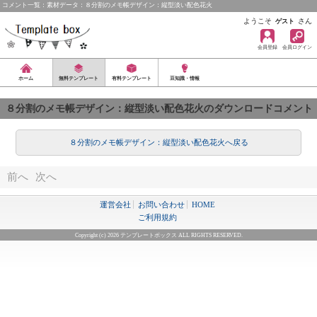
コメント一覧：素材データ：８分割のメモ帳デザイン：縦型淡い配色花火
ようこそ
さん
ゲスト
会員登録
会員ログイン
ホーム
無料テンプレート
有料テンプレート
豆知識・情報
８分割のメモ帳デザイン：縦型淡い配色花火のダウンロードコメント
８分割のメモ帳デザイン：縦型淡い配色花火へ戻る
前へ
次へ
運営会社
お問い合わせ
HOME
ご利用規約
Copyright (c) 2026 テンプレートボックス ALL RIGHTS RESERVED.