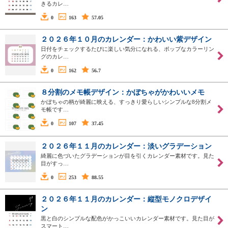
きるカレ…
0
163
57.05
２０２６年１０月のカレンダー：かわいい紫デザイン
日付をチェックするたびに楽しい気分になれる、ポップなカラーリン
グのカレ…
0
162
56.7
８分割のメモ帳デザイン：かぼちゃがかわいいメモ
かぼちゃの柄が綺麗に映える、すっきり愛らしいシンプルな8分割メ
モ帳です…
0
107
37.45
２０２６年１１月のカレンダー：淡いグラデーション
綺麗に色づいたグラデーションが目を引くカレンダー素材です。見た
目がすっ…
0
253
88.55
２０２６年１１月のカレンダー：縦型モノクロデザイ
ン
黒と白のシンプルな配色がかっこいいカレンダー素材です。見た目が
スマート…