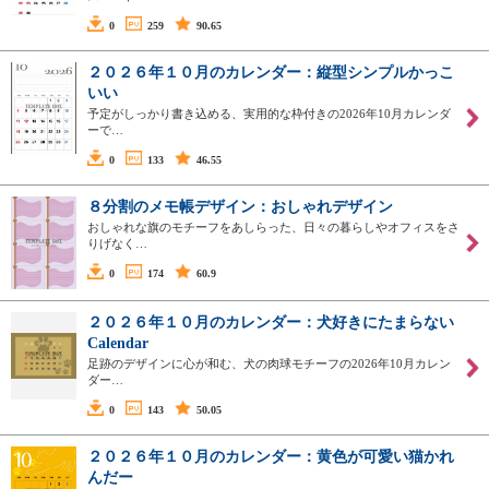
0
259
90.65
２０２６年１０月のカレンダー：縦型シンプルかっこ
いい
予定がしっかり書き込める、実用的な枠付きの2026年10月カレンダ
ーで…
0
133
46.55
８分割のメモ帳デザイン：おしゃれデザイン
おしゃれな旗のモチーフをあしらった、日々の暮らしやオフィスをさ
りげなく…
0
174
60.9
２０２６年１０月のカレンダー：犬好きにたまらない
Calendar
足跡のデザインに心が和む、犬の肉球モチーフの2026年10月カレン
ダー…
0
143
50.05
２０２６年１０月のカレンダー：黄色が可愛い猫かれ
んだー