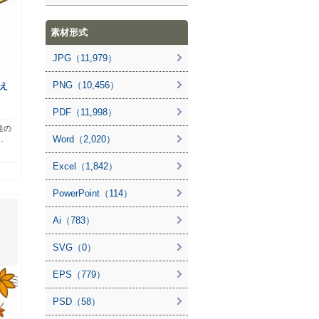
素材形式
JPG（11,979）
PNG（10,456）
え
PDF（11,998）
性の
Word（2,020）
…
Excel（1,842）
PowerPoint（114）
Ai（783）
SVG（0）
EPS（779）
PSD（58）