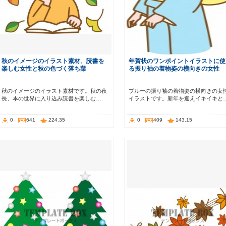
秋のイメージのイラスト素材、読書を
年賀状のワンポイントイラストに使
楽しむ女性と秋の色づく落ち葉
る振り袖の着物姿の横向きの女性
秋のイメージのイラスト素材です。秋の夜
ブルーの振り袖の着物姿の横向きの女
長、本の世界に入り込み読書を楽しむ…
イラストです。新年を迎えイキイキと
0
641
224.35
0
409
143.15