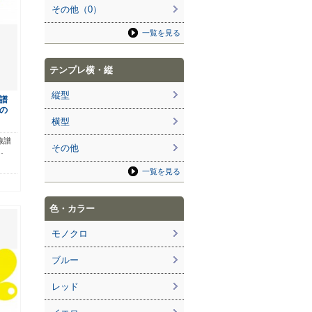
その他（0）
一覧を見る
テンプレ横・縦
縦型
譜
の
横型
線譜
その他
…
一覧を見る
色・カラー
モノクロ
ブルー
レッド