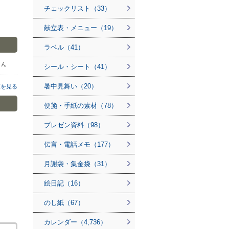
チェックリスト（33）
献立表・メニュー（19）
ラベル（41）
 さん
シール・シート（41）
暑中見舞い（20）
覧を見る
便箋・手紙の素材（78）
プレゼン資料（98）
伝言・電話メモ（177）
月謝袋・集金袋（31）
絵日記（16）
のし紙（67）
カレンダー（4,736）