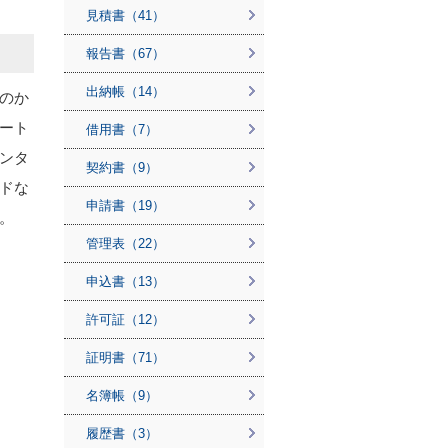
見積書（41）
報告書（67）
出納帳（14）
のか
ート
借用書（7）
ンタ
契約書（9）
ドな
申請書（19）
。
管理表（22）
申込書（13）
許可証（12）
証明書（71）
名簿帳（9）
履歴書（3）