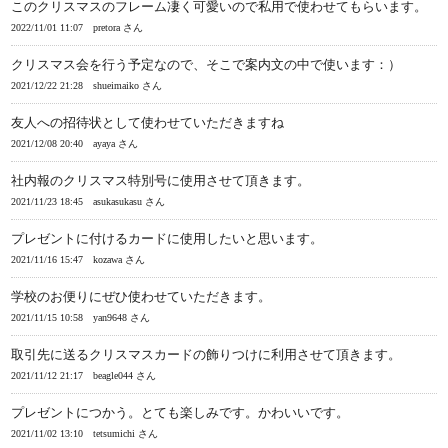
このクリスマスのフレーム凄く可愛いので私用で使わせてもらいます。
2022/11/01 11:07
pretora さん
クリスマス会を行う予定なので、そこで案内文の中で使います：）
2021/12/22 21:28
shueimaiko さん
友人への招待状として使わせていただきますね
2021/12/08 20:40
ayaya さん
社内報のクリスマス特別号に使用させて頂きます。
2021/11/23 18:45
asukasukasu さん
プレゼントに付けるカードに使用したいと思います。
2021/11/16 15:47
kozawa さん
学校のお便りにぜひ使わせていただきます。
2021/11/15 10:58
yan9648 さん
取引先に送るクリスマスカードの飾りつけに利用させて頂きます。
2021/11/12 21:17
beagle044 さん
プレゼントにつかう。とても楽しみです。かわいいです。
2021/11/02 13:10
tetsumichi さん