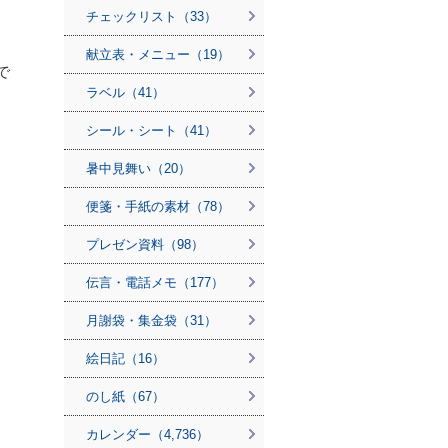
チェックリスト（33）
献立表・メニュー（19）
で
ラベル（41）
シール・シート（41）
暑中見舞い（20）
便箋・手紙の素材（78）
プレゼン資料（98）
伝言・電話メモ（177）
月謝袋・集金袋（31）
絵日記（16）
のし紙（67）
カレンダー（4,736）