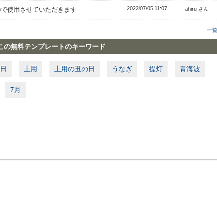
2022/07/05 11:07
ので使用させていただきます
ahiru さん
一
この無料テンプレートのキーワード
日
土用
土用の丑の日
うなぎ
提灯
青海波
7月