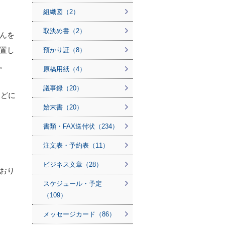
組織図（2）
取決め書（2）
んを
置し
預かり証（8）
。
原稿用紙（4）
議事録（20）
などに
始末書（20）
書類・FAX送付状（234）
注文表・予約表（11）
ビジネス文章（28）
おり
スケジュール・予定
（109）
メッセージカード（86）