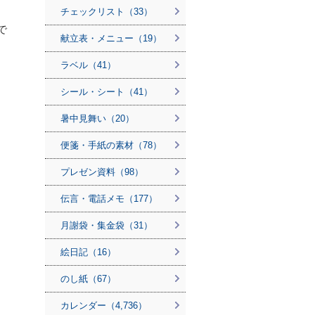
チェックリスト（33）
で
献立表・メニュー（19）
ラベル（41）
シール・シート（41）
暑中見舞い（20）
便箋・手紙の素材（78）
プレゼン資料（98）
伝言・電話メモ（177）
月謝袋・集金袋（31）
絵日記（16）
のし紙（67）
カレンダー（4,736）