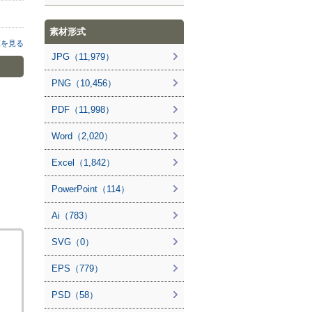
素材形式
覧を見る
JPG（11,979）
PNG（10,456）
PDF（11,998）
Word（2,020）
Excel（1,842）
PowerPoint（114）
Ai（783）
SVG（0）
EPS（779）
PSD（58）