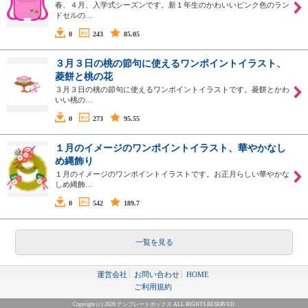
春、４月、入学式シーズンです。新１年生のかわいいピンク色のラン
ドセルの…
0
243
85.05
３月３日の桃の節句に使えるワンポイントイラスト、
菱餅と桃の花
３月３日の桃の節句に使えるワンポイントイラストです。菱餅とかわ
いい桃の…
0
273
95.55
１月のイメージのワンポイントイラスト、華やかなし
め縄飾り
１月のイメージのワンポイントイラストです。お正月らしい華やかな
しめ縄飾…
0
542
189.7
一覧を見る
運営会社
お問い合わせ
HOME
ご利用規約
Copyright (c) 2026 テンプレートボックス ALL RIGHTS RESERVED.