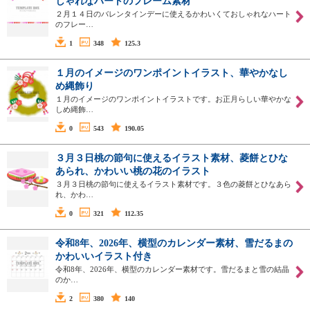
しゃれなハートのフレーム素材
２月１４日のバレンタインデーに使えるかわいくておしゃれなハート
のフレー…
1
348
125.3
１月のイメージのワンポイントイラスト、華やかなし
め縄飾り
１月のイメージのワンポイントイラストです。お正月らしい華やかな
しめ縄飾…
0
543
190.05
３月３日桃の節句に使えるイラスト素材、菱餅とひな
あられ、かわいい桃の花のイラスト
３月３日桃の節句に使えるイラスト素材です。３色の菱餅とひなあら
れ、かわ…
0
321
112.35
令和8年、2026年、横型のカレンダー素材、雪だるまの
かわいいイラスト付き
令和8年、2026年、横型のカレンダー素材です。雪だるまと雪の結晶
のか…
2
380
140