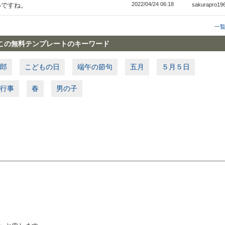
2022/04/24 06:18
たいですね。
sakurapro1
一
この無料テンプレートのキーワード
郎
こどもの日
端午の節句
五月
５月５日
行事
春
男の子