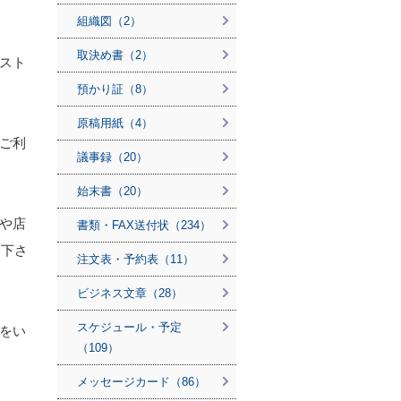
組織図（2）
取決め書（2）
スト
預かり証（8）
原稿用紙（4）
ご利
議事録（20）
始末書（20）
や店
書類・FAX送付状（234）
て下さ
注文表・予約表（11）
ビジネス文章（28）
スケジュール・予定
をい
（109）
メッセージカード（86）