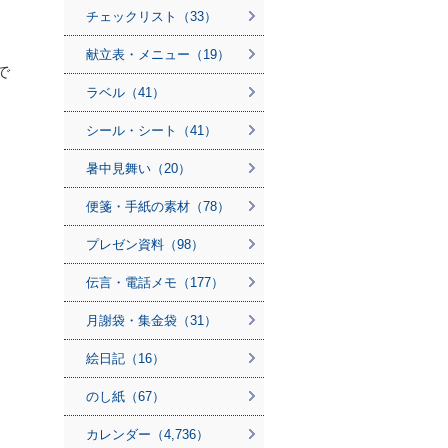
チェックリスト（33）
献立表・メニュー（19）
で
ラベル（41）
シール・シート（41）
暑中見舞い（20）
便箋・手紙の素材（78）
プレゼン資料（98）
伝言・電話メモ（177）
月謝袋・集金袋（31）
絵日記（16）
のし紙（67）
カレンダー（4,736）