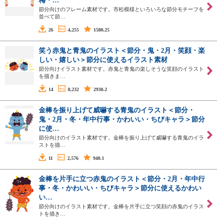
梅・…
節分向けのフレーム素材です。市松模様といろいろな節分モチーフを
並べて節…
26
4,255
1580.25
笑う赤鬼と青鬼のイラスト＜節分・鬼・2月・笑顔・楽
しい・嬉しい＞節分に使えるイラスト素材
節分向けイラスト素材です。赤鬼と青鬼の楽しそうな笑顔のイラスト
を描きま…
14
8,232
2930.2
金棒を振り上げて威嚇する青鬼のイラスト＜節分・
鬼・2月・冬・年中行事・かわいい・ちびキャラ＞節分
に使…
節分向けのイラスト素材です。金棒を振り上げて威嚇する青鬼のイラ
ストを描…
11
2,576
940.1
金棒を片手に立つ赤鬼のイラスト＜節分・2月・年中行
事・冬・かわいい・ちびキャラ＞節分に使えるかわい
い…
節分向けのイラスト素材です。金棒を片手に立つ笑顔の赤鬼のイラス
トを描き…