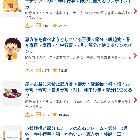
ーナッツ・2月・年中行事＞節分に使えるワンポイント
カ…
節分向けのイラスト素材です。桝に入った節分の豆まき用の落花生の
イラスト…
4
2,185
778.75
恵方巻を食べようとしている子供＜節分・縁起物・巻
き寿司・寿司・年中行事・2月＞節分に使えるワンポイ
ン…
節分向けのイラスト素材です。大きな口を開けて恵方巻を食べようと
している…
6
1,975
712.25
赤いお盆に乗せた恵方巻＜節分・縁起物・柊・梅・お
寿司・寿司・巻き寿司・2月・年中行事＞節分に使える
ワ…
節分向けのイラスト素材です。３本のいろいろな具が入った恵方巻を
赤いお盆…
5
3,077
1094.45
市松模様と節分モチーフの左右フレーム＜節分・2月・
冬・年中行事・和・かわいい・恵方巻・柊鰯・豆・