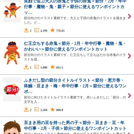
笑顔で並ぶ大人の赤鬼と子供の赤鬼＜節分・2月・年中
行事・魔物・鬼・親子＞節分に使えるワンポイントカ
ッ…
節分向けのイラスト素材です。大人と子供の赤鬼のイラストを描きま
した。ど…
2
2,199
776.65
仁王立ちする赤鬼＜節分・2月・年中行事・魔物・鬼・
かわいい＞節分に使えるワンポイントカット
節分向けのイラスト素材です。仁王立ちして立ちはだかる赤鬼のイラ
ストを描…
1
1,880
661.5
ふきだし型の節分タイトルイラスト＜節分・恵方巻・
柊鰯・豆まき・梅・年中行事・2月＞節分に使えるワン
ポ…
節分に向けたタイトルイラスト素材です。赤いふきだしに「節分」の
文字を入…
2
2,268
800.8
豆まき用の豆を持った男の子＜節分・豆まき・豆・年
中行事・2月・子供＞節分に使えるワンポイントカット