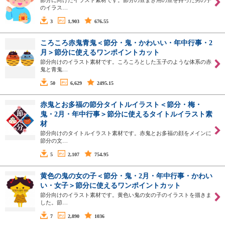
節分に向けたイラスト素材です。節分の豆まき用の豆を持った男の子
のイラス…
3
1,903
676.55
ころころ赤鬼青鬼＜節分・鬼・かわいい・年中行事・2
月＞節分に使えるワンポイントカット
節分向けのイラスト素材です。ころころとした玉子のような体系の赤
鬼と青鬼…
50
6,629
2495.15
赤鬼とお多福の節分タイトルイラスト＜節分・梅・
鬼・2月・年中行事＞節分に使えるタイトルイラスト素
材
節分向けのタイトルイラスト素材です。赤鬼とお多福の顔をメインに
節分の文…
5
2,107
754.95
黄色の鬼の女の子＜節分・鬼・2月・年中行事・かわい
い・女子＞節分に使えるワンポイントカット
節分向けのイラスト素材です。黄色い鬼の女の子のイラストを描きま
した。節…
7
2,890
1036