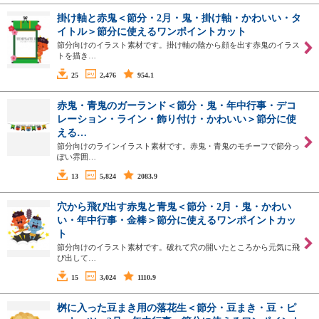
掛け軸と赤鬼＜節分・2月・鬼・掛け軸・かわいい・タ
イトル＞節分に使えるワンポイントカット
節分向けのイラスト素材です。掛け軸の陰から顔を出す赤鬼のイラス
トを描き…
25
2,476
954.1
赤鬼・青鬼のガーランド＜節分・鬼・年中行事・デコ
レーション・ライン・飾り付け・かわいい＞節分に使
える…
節分向けのラインイラスト素材です。赤鬼・青鬼のモチーフで節分っ
ぽい雰囲…
13
5,824
2083.9
穴から飛び出す赤鬼と青鬼＜節分・2月・鬼・かわい
い・年中行事・金棒＞節分に使えるワンポイントカッ
ト
節分向けのイラスト素材です。破れて穴の開いたところから元気に飛
び出して…
15
3,024
1110.9
桝に入った豆まき用の落花生＜節分・豆まき・豆・ピ