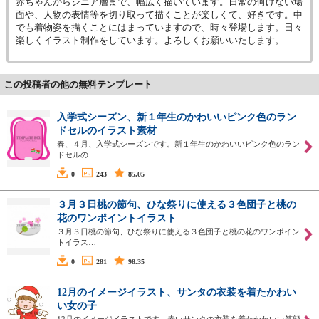
赤ちゃんからシニア層まで、幅広く描いています。日常の何げない場
面や、人物の表情等を切り取って描くことが楽しくて、好きです。中
でも着物姿を描くことにはまっていますので、時々登場します。日々
楽しくイラスト制作をしています。よろしくお願いいたします。
この投稿者の他の無料テンプレート
入学式シーズン、新１年生のかわいいピンク色のラン
ドセルのイラスト素材
春、４月、入学式シーズンです。新１年生のかわいいピンク色のラン
ドセルの…
0
243
85.05
３月３日桃の節句、ひな祭りに使える３色団子と桃の
花のワンポイントイラスト
３月３日桃の節句、ひな祭りに使える３色団子と桃の花のワンポイン
トイラス…
0
281
98.35
12月のイメージイラスト、サンタの衣装を着たかわい
い女の子
12月のイメージイラストです。赤いサンタの衣装を着たかわいい笑顔