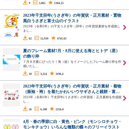
9
3,865
1384.25
2023年干支卯年(うさぎ年）の年賀状・正月素材・置物
風白うさぎと富士山のイラスト
2023年（令和5年）の干支うさぎ年（卯年）の年賀状素材を作成致し
まし…
62
12,939
4745.65
夏のフレーム素材7月・8月に使える海とヒトデ（星）
の飾り枠
７月８月夏にぴったり！海（波）をイメージしたフレーム飾り枠を作
成いたし…
10
3,324
1198.4
2023年干支卯年(うさぎ年）の年賀状・正月素材・着物
（振袖・袴）を着たかわいいウサギさんと鏡餅・富…
2023年（令和5年）干支卯年(うさぎ年）の年賀状・正月素材を作成致
し…
26
6,188
2256.8
4月・春の季節に白・黄色・ピンク（モンシロチョウ・
モンキチョウ）いろんな種類の蝶々のフリーイラスト