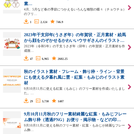
素…
4月、5月など春の季節につかえるいろんな種類の蝶々（チョウチョ）
のフリ…
1
2,124
746.9
2023年干支卯年(うさぎ年）の年賀状・正月素材・絵馬
から顔をのぞかせるかわいいウサギさんのイラスト…
2023年（令和5年）の干支うさぎ年（卯年）の年賀状・正月素材を作
成致…
47
6,965
2602.25
秋のイラスト素材・フレーム・飾り枠・ライン・背景
にも使える夕暮れ風に雲・紅葉・もみじのイラスト素
材
9月10月11月に使える紅葉（もみじ）のフリー素材を作成いたしまし
た。…
29
3,730
1407
9月10月11月秋のフリー素材綺麗な紅葉・もみじフレー
ム飾り枠（透過PNG）お便り・掲示物・などの印…
9月10月11月に使える秋のフリー素材・紅葉・もみじが綺麗なフレー
ム飾…