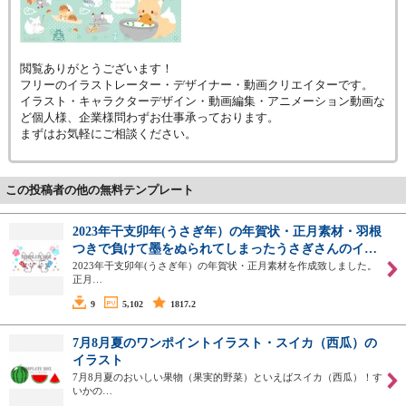
閲覧ありがとうございます！
フリーのイラストレーター・デザイナー・動画クリエイターです。
イラスト・キャラクターデザイン・動画編集・アニメーション動画な
ど個人様、企業様問わずお仕事承っております。
まずはお気軽にご相談ください。
この投稿者の他の無料テンプレート
2023年干支卯年(うさぎ年）の年賀状・正月素材・羽根
つきで負けて墨をぬられてしまったうさぎさんのイ…
2023年干支卯年(うさぎ年）の年賀状・正月素材を作成致しました。
正月…
9
5,102
1817.2
7月8月夏のワンポイントイラスト・スイカ（西瓜）の
イラスト
7月8月夏のおいしい果物（果実的野菜）といえばスイカ（西瓜）！す
いかの…