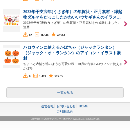
2023年干支卯年(うさぎ年）の年賀状・正月素材・縁起
物ダルマをだっこしたかわいいウサギさんのイラス…
2023年干支卯年(うさぎ年）の年賀状・正月素材を作成致しました。
達磨…
62
11,546
4258.1
ハロウィンに使えるかぼちゃ（ジャックランタン）
（ジャック・オ・ランタン）のアイコン・イラスト素
材
ちょっと表情が怖いような可愛い秋・10月の行事ハロウィンに使える
かぼち…
6
1,413
515.55
一覧を見る
運営会社
お問い合わせ
HOME
ご利用規約
Copyright (c) 2026 テンプレートボックス ALL RIGHTS RESERVED.