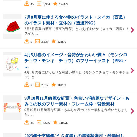
45
3,964
1544.9
7月8月夏に使える食べ物のイラスト・スイカ（西瓜）
のイラスト素材・立体的（透過PNG）
7月8月真夏の果実（果実的野菜）といえばすいか（スイカ・西瓜）！
スイカ…
5
3,426
1216.6
4月5月春のイメージ・音符がかわいい蝶々（モンシロ
チョウ・モンキ チョウ）のフリーイラスト（PNG・
…
4月5月の春にぴったりな可愛い蝶々と（モンシロチョウ・モンキチョ
ウ）と…
5
2,812
1001.7
9月10月11月綺麗な紅葉・色合いが綺麗なデザイン・も
みじの秋のフリー素材・フレーム枠・背景素材
9月10月11月綺麗な紅葉・もみじの秋のフリー素材を作成いたしまし
た。…
35
3,666
1405.6
2023年干支卯年(うさぎ年）の年賀状素材・独楽回し