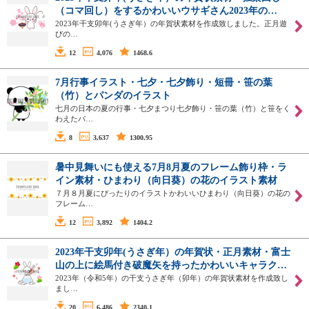
（コマ回し）をするかわいいウサギさん2023年の…
2023年干支卯年(うさぎ年）の年賀状素材を作成致しました。正月遊
びの…
12
4,076
1468.6
7月行事イラスト・七夕・七夕飾り・短冊・笹の葉
（竹）とパンダのイラスト
七月の日本の夏の行事・七夕まつり七夕飾り・笹の葉（竹）と笹をく
わえたパ…
8
3,637
1300.95
暑中見舞いにも使える7月8月夏のフレーム飾り枠・ラ
イン素材・ひまわり（向日葵）の花のイラスト素材
７月８月夏にぴったりのイラストかわいいひまわり（向日葵）の花の
フレーム…
12
3,892
1404.2
2023年干支卯年(うさぎ年）の年賀状・正月素材・富士
山の上に絵馬付き破魔矢を持ったかわいいキャラク…
2023年（令和5年）の干支うさぎ年（卯年）の年賀状素材を作成致し
まし…
20
6,486
2340.1