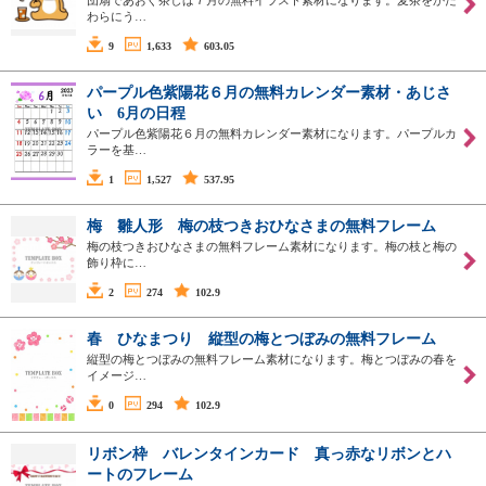
団扇であおぐ茶しば７月の無料イラスト素材になります。麦茶をかた
わらにう…
9
1,633
603.05
パープル色紫陽花６月の無料カレンダー素材・あじさ
い 6月の日程
パープル色紫陽花６月の無料カレンダー素材になります。パープルカ
ラーを基…
1
1,527
537.95
梅 雛人形 梅の枝つきおひなさまの無料フレーム
梅の枝つきおひなさまの無料フレーム素材になります。梅の枝と梅の
飾り枠に…
2
274
102.9
春 ひなまつり 縦型の梅とつぼみの無料フレーム
縦型の梅とつぼみの無料フレーム素材になります。梅とつぼみの春を
イメージ…
0
294
102.9
リボン枠 バレンタインカード 真っ赤なリボンとハ
ートのフレーム