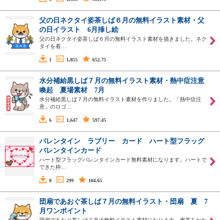
父の日ネクタイ姿茶しば６月の無料イラスト素材・父
の日イラスト 6月挿し絵
父の日ネクタイ姿茶しば６月の無料イラスト素材を描きました。ネク
タイを着…
1
1,855
652.75
水分補給黒しば７月の無料イラスト素材・熱中症注意
喚起 夏場素材 7月
水分補給黒しば７月の無料イラスト素材を作りました。「熱中症注
意」のロゴ…
6
1,647
597.45
バレンタイン ラブリー カード ハート型フラッグ
バレンタインカード
ハート型フラッグバレンタインカード無料素材になります。ハートで
できた枠…
0
299
104.65
団扇であおぐ茶しば７月の無料イラスト・団扇 夏 7
月ワンポイント