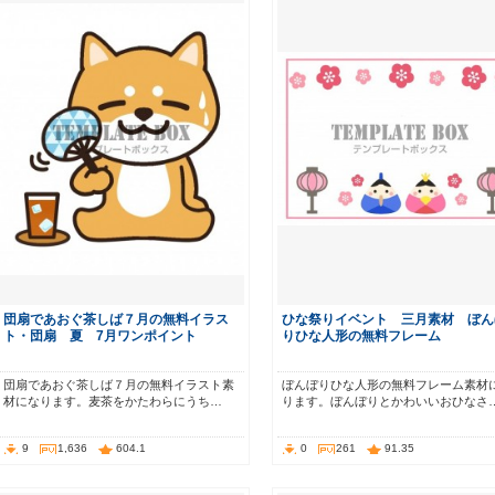
団扇であおぐ茶しば７月の無料イラス
ひな祭りイベント 三月素材 ぼん
ト・団扇 夏 7月ワンポイント
りひな人形の無料フレーム
団扇であおぐ茶しば７月の無料イラスト素
ぼんぼりひな人形の無料フレーム素材
材になります。麦茶をかたわらにうち…
ります。ぼんぼりとかわいいおひなさ
9
1,636
604.1
0
261
91.35