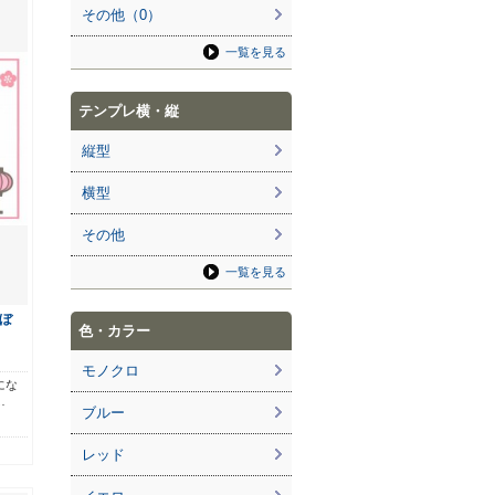
その他（0）
一覧を見る
テンプレ横・縦
縦型
横型
その他
一覧を見る
ぼ
色・カラー
モノクロ
にな
…
ブルー
レッド