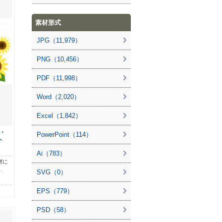
素材形式
JPG（11,979）
PNG（10,456）
PDF（11,998）
Word（2,020）
Excel（1,842）
・
PowerPoint（114）
ト
Ai（783）
材に
…
SVG（0）
EPS（779）
PSD（58）