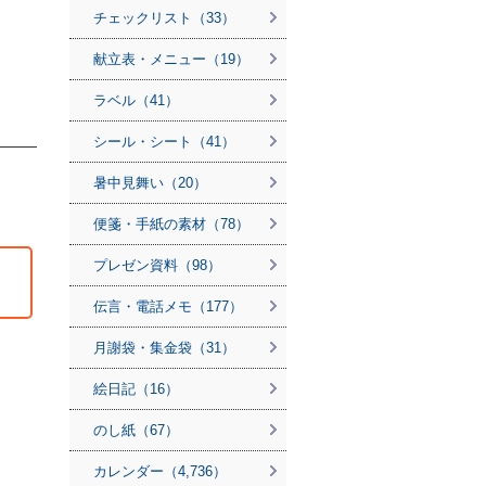
チェックリスト（33）
献立表・メニュー（19）
ラベル（41）
シール・シート（41）
暑中見舞い（20）
便箋・手紙の素材（78）
プレゼン資料（98）
伝言・電話メモ（177）
月謝袋・集金袋（31）
絵日記（16）
のし紙（67）
カレンダー（4,736）