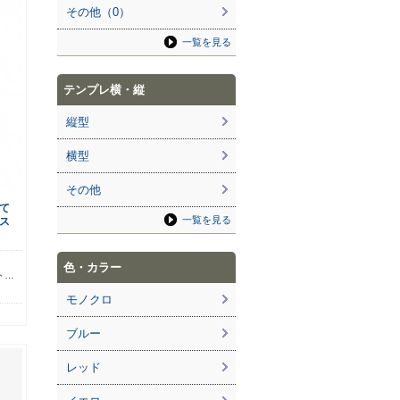
その他（0）
一覧を見る
テンプレ横・縦
縦型
横型
その他
て
一覧を見る
ス
ら
色・カラー
ト…
モノクロ
ブルー
レッド