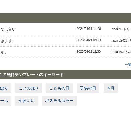
2024/04/11 14:26
とても良い
onokou さん
2023/04/24 09:31
頂きます。
racicu2021
2023/04/11 11:30
ます。
fufufuwa さん
一
この無料テンプレートのキーワード
ぼり
こいのぼり
こどもの日
子供の日
５月
ーム
かわいい
パステルカラー