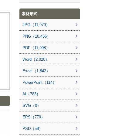
素材形式
JPG（11,979）
PNG（10,456）
PDF（11,998）
Word（2,020）
Excel（1,842）
PowerPoint（114）
Ai（783）
SVG（0）
EPS（779）
PSD（58）