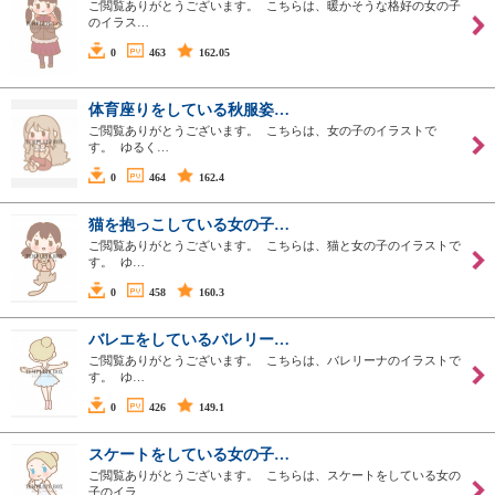
ご閲覧ありがとうございます。 こちらは、暖かそうな格好の女の子
のイラス…
0
463
162.05
体育座りをしている秋服姿…
ご閲覧ありがとうございます。 こちらは、女の子のイラストで
す。 ゆるく…
0
464
162.4
猫を抱っこしている女の子…
ご閲覧ありがとうございます。 こちらは、猫と女の子のイラストで
す。 ゆ…
0
458
160.3
バレエをしているバレリー…
ご閲覧ありがとうございます。 こちらは、バレリーナのイラストで
す。 ゆ…
0
426
149.1
スケートをしている女の子…
ご閲覧ありがとうございます。 こちらは、スケートをしている女の
子のイラ…