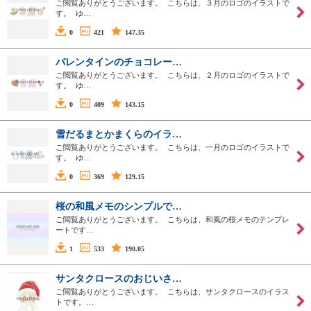
ご閲覧ありがとうございます。 こちらは、３月のロゴのイラストで
す。 ゆ…
0
421
147.35
バレンタインのチョコレー…
ご閲覧ありがとうございます。 こちらは、２月のロゴのイラストで
す。 ゆ…
0
409
143.15
雪だるまとかまくらのイラ…
ご閲覧ありがとうございます。 こちらは、一月のロゴのイラストで
す。 ゆ…
0
369
129.15
桜の和風メモのシンプルで…
ご閲覧ありがとうございます。 こちらは、和風の桜メモのテンプレ
ートです…
1
533
190.05
サンタクロースのおじいさ…
ご閲覧ありがとうございます。 こちらは、サンタクロースのイラス
トです。…