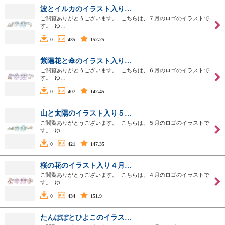
波とイルカのイラスト入り…
ご閲覧ありがとうございます。 こちらは、７月のロゴのイラストで
す。 ゆ…
0
435
152.25
紫陽花と傘のイラスト入り…
ご閲覧ありがとうございます。 こちらは、６月のロゴのイラストで
す。 ゆ…
0
407
142.45
山と太陽のイラスト入り５…
ご閲覧ありがとうございます。 こちらは、５月のロゴのイラストで
す。 ゆ…
0
421
147.35
桜の花のイラスト入り４月…
ご閲覧ありがとうございます。 こちらは、４月のロゴのイラストで
す。 ゆ…
0
434
151.9
たんぽぽとひよこのイラス…