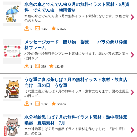
水色の傘とでんでん虫６月の無料イラスト素材・6月資
料 でんでん虫 梅雨素材
水色の傘とでんでん虫６月の無料イラスト素材になります。水色と青
色のカサ…
6
1,455
530.25
メッセージカード 贈り物 薔薇 バラの飾り枠無
料フレーム
バラの飾り枠無料テンプレート素材になります。赤いバラの花と葉っ
ぱ付きツ…
2
359
132.65
うな重に喜ぶ茶しば７月の無料イラスト素材・飲食店
向け 丑の日 うな重
うな重に喜ぶ茶しば７月の無料イラスト素材になります。夏の土用丑
の日ロゴ…
3
1,563
557.55
水分補給黒しば７月の無料イラスト素材・熱中症注意
喚起 夏場素材 7月
水分補給黒しば７月の無料イラスト素材を作りました。「熱中症注
意」のロゴ…