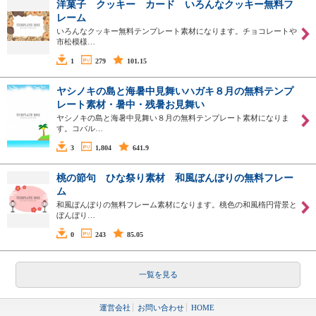
洋菓子 クッキー カード いろんなクッキー無料フ
レーム
いろんなクッキー無料テンプレート素材になります。チョコレートや
市松模様…
1
279
101.15
ヤシノキの島と海暑中見舞いハガキ８月の無料テンプ
レート素材・暑中・残暑お見舞い
ヤシノキの島と海暑中見舞い８月の無料テンプレート素材になりま
す。コバル…
3
1,804
641.9
桃の節句 ひな祭り素材 和風ぼんぼりの無料フレー
ム
和風ぼんぼりの無料フレーム素材になります。桃色の和風楕円背景と
ぼんぼり…
0
243
85.05
一覧を見る
運営会社
お問い合わせ
HOME