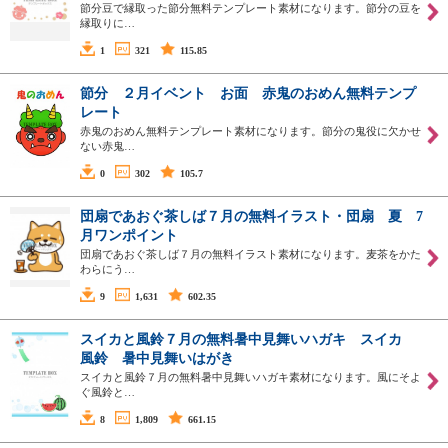
節分豆で縁取った節分無料テンプレート素材になります。節分の豆を
縁取りに…
1
321
115.85
節分 ２月イベント お面 赤鬼のおめん無料テンプ
レート
赤鬼のおめん無料テンプレート素材になります。節分の鬼役に欠かせ
ない赤鬼…
0
302
105.7
団扇であおぐ茶しば７月の無料イラスト・団扇 夏 7
月ワンポイント
団扇であおぐ茶しば７月の無料イラスト素材になります。麦茶をかた
わらにう…
9
1,631
602.35
スイカと風鈴７月の無料暑中見舞いハガキ スイカ
風鈴 暑中見舞いはがき
スイカと風鈴７月の無料暑中見舞いハガキ素材になります。風にそよ
ぐ風鈴と…
8
1,809
661.15