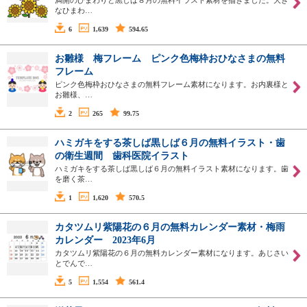
なひまわ…
6
1,639
594.65
お雛様 梅フレーム ピンク色梅枠おひなさまの無料
フレーム
ピンク色梅枠おひなさまの無料フレーム素材になります。お内裏様と
お雛様、…
2
265
99.75
ハミガキをする茶しば黒しば６月の無料イラスト・歯
の衛生週間 歯科医院イラスト
ハミガキをする茶しば黒しば６月の無料イラスト素材になります。歯
を磨く茶…
1
1,620
570.5
カタツムリ紫陽花の６月の無料カレンダー素材・梅雨
カレンダー 2023年6月
カタツムリ紫陽花の６月の無料カレンダー素材になります。あじさい
とでんで…
5
1,554
561.4