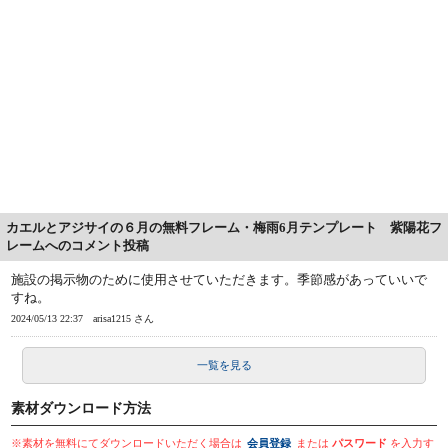
カエルとアジサイの６月の無料フレーム・梅雨6月テンプレート 紫陽花フ
レームへのコメント投稿
施設の掲示物のために使用させていただきます。季節感があっていいで
すね。
2024/05/13 22:37
arisa1215 さん
一覧を見る
素材ダウンロード方法
※素材を無料にてダウンロードいただく場合は
会員登録
または
パスワード
を入力す