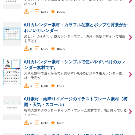
ポイント…
1
1,283
452.55
6月カレンダー素材：カラフルな旗とポップな背景がか
わいいカレンダー
楽しい、かわいい、旗カレンダーです。（6月）横型デザインで場所
を選ばず…
0
1,165
407.75
6月カレンダー素材：シンプルで使いやすい6月のカレ
ンダー素材です。
大きな数字で遠くからでも見やすい6月のビジネス用カレンダー素
材。予定が…
3
1,328
475.3
6月素材：雨降りイメージのイラストフレーム素材（梅
雨・天気・スコール）
梅雨の無料ダウンロードイラストフレーム素材です。雨が降っている
イメージ…
4
1,242
448.7