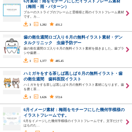
6月素材：雨をモチーフにしたイラストフレーム素材
（梅雨・雨・パターン）
ブルーのストライプのフレームと雲模様と雨のイラストフレーム素材
です。カ…
3
1,202
431.2
歯の衛生週間ロゴ入り６月の無料イラスト素材・デン
タルクリニック 虫歯予防デー
歯の衛生週間ロゴ入り６月の無料イラスト素材を描きました。歯ブラ
シや歯磨…
1
1,377
485.45
ハミガキをする茶しば黒しば６月の無料イラスト・歯
の衛生週間 歯科医院イラスト
ハミガキをする茶しば黒しば６月の無料イラスト素材になります。歯
を磨く茶…
1
1,626
572.6
6月イメージ素材：梅雨をモチーフにした幾何学模様の
イラストフレームです。
6月をイメージした幾何学模様のイラストフレームです。文字だけで
はものた…