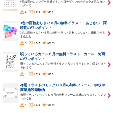
6月縦型のカレンダー素材です。木目デザインのナチュラル系なカレ
ンダーで…
0
1,028
359.8
3色の雨粒あじさい６月の無料イラスト・あじさい 雨
時期のワンポイント
3色の雨粒あじさい６月の無料イラスト素材になります。雨粒で光る
水色とむ…
5
1,747
628.95
唄っているカエル６月の無料イラスト・カエル 梅雨
のワンポイント
唄っているカエル６月の無料イラスト素材を描きました。蝶ネクタイ
を付けて…
1
1,520
535.5
梅雨イラストのモノクロ６月の無料フレーム・学校や
商業施設印刷物
梅雨イラストのモノクロ６月の無料フレーム素材になります。モノク
ロのてる…
2
1,643
582.05