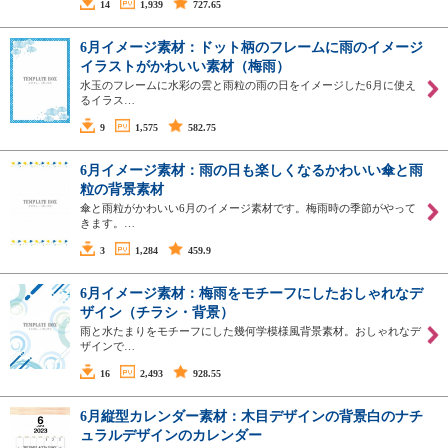
14
1,939
727.65
6月イメージ素材：ドット柄のフレームに雨のイメージ
イラストがかわいい素材（梅雨）
水玉のフレームに水彩の雲と雨粒の雨の日をイメージした6月に使え
るイラス…
9
1,575
582.75
6月イメージ素材：雨の日も楽しくなるかわいい傘と雨
粒の背景素材
傘と雨粒がかわいい6月のイメージ素材です。梅雨時の季節がやって
きます。…
3
1,284
459.9
6月イメージ素材：梅雨をモチーフにしたおしゃれなデ
ザイン（チラシ・背景）
雨と水たまりをモチーフにした幾何学模様風背景素材。おしゃれなデ
ザインで…
16
2,493
928.55
6月縦型カレンダー素材：木目デザインの背景白のナチ
ュラルデザインのカレンダー