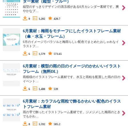
ダー素材（縦型・ブルー）
縦型のすっきりデザインの清涼感がある6月カレンダー素材です。爽
やかなブ…
0
1,202
420.7
6月素材：梅雨をモチーフにしたイラストフレーム素材
（傘・水玉・フレーム）
6月のイメージでパラソルと梅雨らしい配色でまとめたおしゃれなイ
ラストフ…
6
1,579
573.65
6月素材：横型の雨の日のイメージのかわいいイラスト
フレーム（無料DL）
雨模様のイラストフレーム素材です。水玉と雨粒を配置した雨の日の
イベント…
6
1,480
539
6月素材：カラフルな雨粒で飾るかわいい配色のイラス
トフレーム素材
雨の雫で飾ったイラストフレーム素材です。ジメジメした梅雨のとき
でもかわ…
8
1,592
585.2