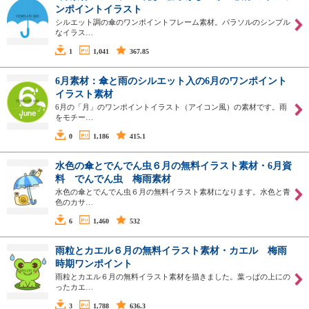
ンポイントイラスト
シルエット調の傘のワンポイントフレーム素材。パラソルのシンプル
なイラス…
1
1,041
367.85
6月素材：傘と雨のシルエット入の6月のワンポイント
イラスト素材
6月の「月」のワンポイントイラスト（アイコン風）の素材です。雨
をモチー…
0
1,186
415.1
水色の傘とでんでん虫６月の無料イラスト素材・6月資
料 でんでん虫 梅雨素材
水色の傘とでんでん虫６月の無料イラスト素材になります。水色と青
色のカサ…
6
1,460
532
雨粒とカエル６月の無料イラスト素材・カエル 梅雨
時期ワンポイント
雨粒とカエル６月の無料イラスト素材を描きました。葉っぱの上にの
ったカエ…
3
1,788
636.3