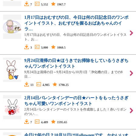
7
5,552
1967.7
1月17日はおむすびの日、今日は何の日記念日のワンポ
イントイラスト、おむすびを握るおばあちゃんのイ
ラ…
1月17日はおむすびの日、今日は何の日記念日のワンポイントイラス
ト、お…
3
3,000
1060.5
9月24日清掃の日★ほうきでお掃除をしているうさぎち
ゃんワンポイントイラスト
9月24日は清掃の日～9月24日から10月1日「浄化槽の日」までの8
日…
13
4,985
1790.25
2月14日バレンタインデーの日★ハートをもったうさぎ
ちゃん可愛いワンポイントイラスト
2月14日バレンタインデーのイラストを作成致しました！赤いリボン
のつい…
7
4,489
1595.65
今日は何の日？10月31日はHalloweenです。かわいいオ