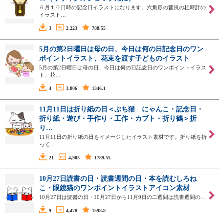
６月１０日時の記念日イラストになります。六角形の昔風の柱時計の
イラスト…
3
2,223
788.55
5月の第2日曜日は母の日、今日は何の日記念日のワン
ポイントイラスト、花束を渡す子どものイラスト
5月の第2日曜日は母の日、今日は何の日記念日のワンポイントイラス
ト、花…
4
3,806
1346.1
11月11日は折り紙の日＜ぶち猫 にゃんこ・記念日・
折り紙・遊び・手作り・工作・カブト・折り鶴＞折
り…
11月11日の折り紙の日をイメージしたイラスト素材です。折り紙を折
って…
21
4,903
1789.55
10月27日読書の日・読書週間の日・本を読むしろね
こ・眼鏡猫のワンポイントイラストアイコン素材
10月27日は読書の日・10月27日から11月9日の二週間は読書週間の…
9
4,478
1598.8