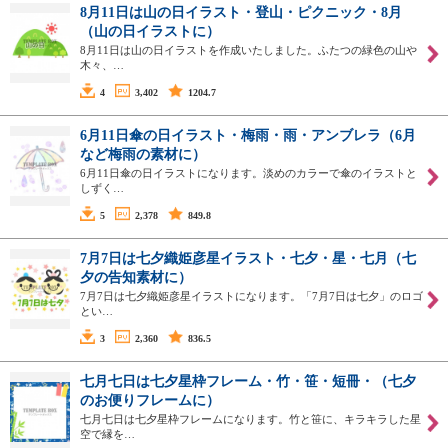
8月11日は山の日イラスト・登山・ピクニック・8月
（山の日イラストに）
8月11日は山の日イラストを作成いたしました。ふたつの緑色の山や
木々、…
4
3,402
1204.7
6月11日傘の日イラスト・梅雨・雨・アンブレラ（6月
など梅雨の素材に）
6月11日傘の日イラストになります。淡めのカラーで傘のイラストと
しずく…
5
2,378
849.8
7月7日は七夕織姫彦星イラスト・七夕・星・七月（七
夕の告知素材に）
7月7日は七夕織姫彦星イラストになります。「7月7日は七夕」のロゴ
とい…
3
2,360
836.5
七月七日は七夕星枠フレーム・竹・笹・短冊・（七夕
のお便りフレームに）
七月七日は七夕星枠フレームになります。竹と笹に、キラキラした星
空で縁を…