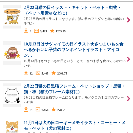
2月22日猫の日イラスト・キャット・ペット・動物・
（ペット用素材などに）
2月22日猫の日イラストになります。猫の日のフキダシと赤い首輪の
ネコが…
4
3,415
1209.25
10月13日はサツマイモの日イラスト★さつまいもを食
べるかわいい子猿のワンポイントイラスト・アイコ
ン…
10月13日はさつまいもの日ということで、さつま芋を食べてるかわい
い子…
32
5,405
2003.75
2月22日猫の日黒猫フレーム・ペットショップ・黒猫・
猫・枠（猫のフレーム素材に）
2月22日猫の日黒猫フレームになります。モノクロのネコ型のフレー
ムに肉…
81
7,156
2788.1
11月1日は犬の日コーギーメモイラスト・コーヒー・メ
モ・ペット（犬の素材に）