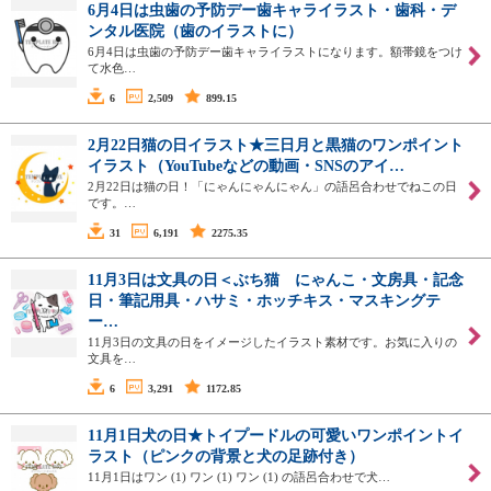
6月4日は虫歯の予防デー歯キャライラスト・歯科・デ
ンタル医院（歯のイラストに）
6月4日は虫歯の予防デー歯キャライラストになります。額帯鏡をつけ
て水色…
6
2,509
899.15
2月22日猫の日イラスト★三日月と黒猫のワンポイント
イラスト（YouTubeなどの動画・SNSのアイ…
2月22日は猫の日！「にゃんにゃんにゃん」の語呂合わせでねこの日
です。…
31
6,191
2275.35
11月3日は文具の日＜ぶち猫 にゃんこ・文房具・記念
日・筆記用具・ハサミ・ホッチキス・マスキングテ
ー…
11月3日の文具の日をイメージしたイラスト素材です。お気に入りの
文具を…
6
3,291
1172.85
11月1日犬の日★トイプードルの可愛いワンポイントイ
ラスト（ピンクの背景と犬の足跡付き）
11月1日はワン (1) ワン (1) ワン (1) の語呂合わせで犬…