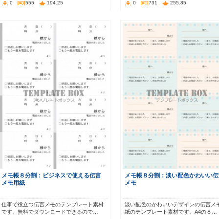
0
555
194.25
0
731
255.85
メモ帳８分割：ビジネスで使える伝言
メモ帳８分割：淡い配色かわいい伝
メモ用紙
メモ
仕事で役立つ伝言メモのテンプレート素材
淡い配色のかわいいデザインの伝言メ
です。無料でダウンロードできるので…
紙のテンプレート素材です。A4の８…