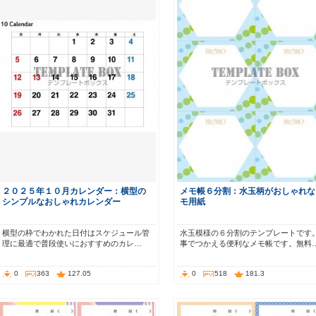
２０２５年１０月カレンダー：横型の
メモ帳６分割：水玉柄がおしゃれな
シンプルなおしゃれカレンダー
モ用紙
横型の枠でわかれた日付はスケジュール管
水玉模様の６分割のテンプレートです
理に最適で普段使いにおすすめのカレ…
事でつかえる便利なメモ帳です。無料
0
363
127.05
0
518
181.3