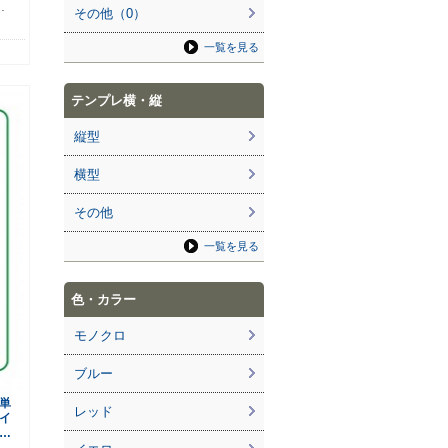
…
その他（0）
一覧を見る
テンプレ横・縦
縦型
横型
その他
一覧を見る
色・カラー
モノクロ
ブルー
単
レッド
イ
…