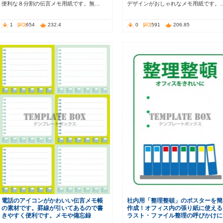
便利な８分割の伝言メモ用紙です。無…
デザインがおしゃれなメモ用紙です。
1
654
232.4
0
591
206.85
電話のアイコンがかわいい伝言メモ帳
社内用「整理整頓」のポスターを簡
の素材です。罫線が引いてあるので書
作成！オフィス内の張り紙に使える
きやすく便利です。メモや備忘録
ラスト・ファイル整理の呼びかけに