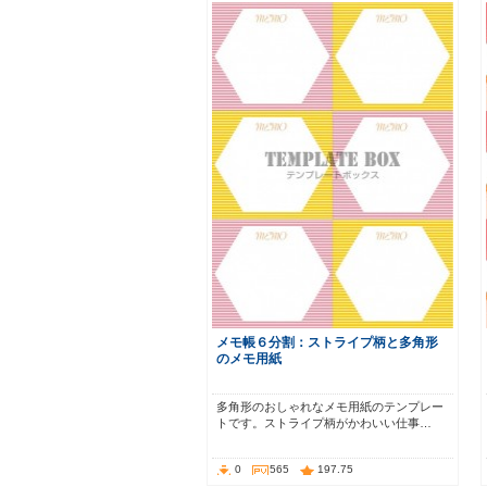
メモ帳６分割：ストライプ柄と多角形
のメモ用紙
多角形のおしゃれなメモ用紙のテンプレー
トです。ストライプ柄がかわいい仕事…
0
565
197.75