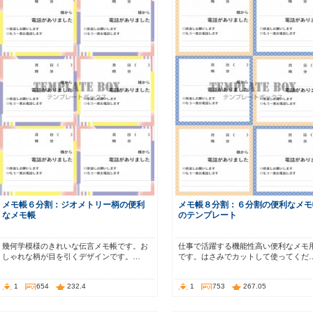
メモ帳６分割：ジオメトリー柄の便利
メモ帳８分割：６分割の便利なメモ
なメモ帳
のテンプレート
幾何学模様のきれいな伝言メモ帳です。お
仕事で活躍する機能性高い便利なメモ
しゃれな柄が目を引くデザインです。…
です。はさみでカットして使ってくだ
1
654
232.4
1
753
267.05