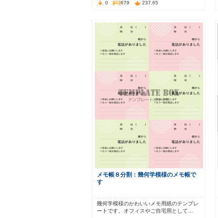
0
679
237.65
メモ帳８分割：幾何学模様のメモ帳で
す
幾何学模様のかわいいメモ用紙のテンプレ
ートです。オフィスやご自宅用として…