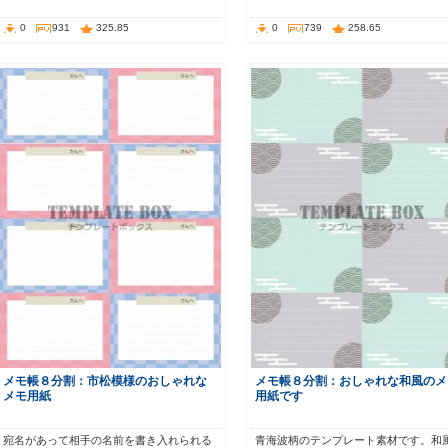
0
931
325.85
0
739
258.65
メモ帳８分割：市松模様のおしゃれな
メモ帳８分割：おしゃれな和風のメ
メモ用紙
用紙です
宛名があって相手の名前を書き入れられる
青海波柄のテンプレート素材です。和