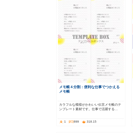
メモ帳４分割：便利な仕事でつかえる
メモ帳
カラフルな模様がかわいい伝言メモ帳のテ
ンプレート素材です。仕事で活躍する…
1
899
318.15