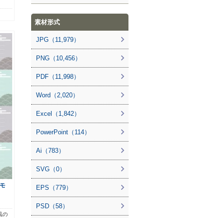
素材形式
JPG（11,979）
PNG（10,456）
PDF（11,998）
Word（2,020）
Excel（1,842）
PowerPoint（114）
Ai（783）
SVG（0）
モ
EPS（779）
PSD（58）
風の