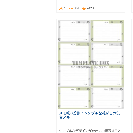
1
684
242.9
メモ帳８分割：シンプルな花がらの伝
言メモ
シンプルなデザインがかわいい伝言メモと