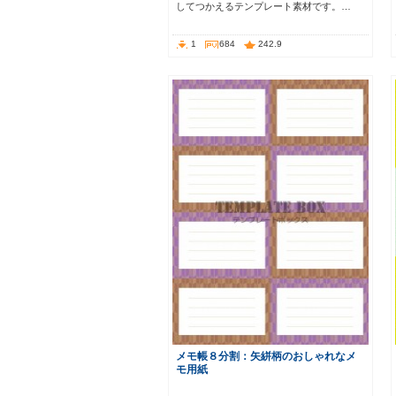
してつかえるテンプレート素材です。…
1
684
242.9
メモ帳８分割：矢絣柄のおしゃれなメ
モ用紙