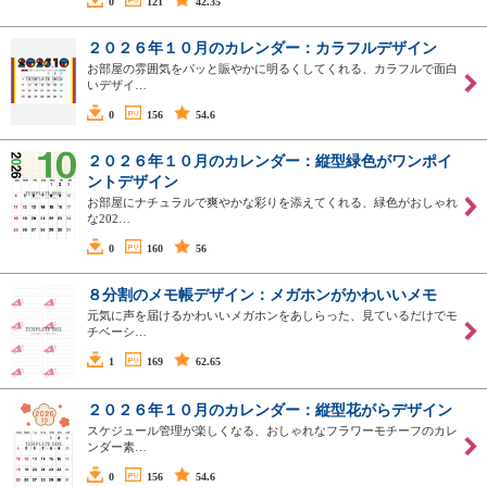
0
121
42.35
２０２６年１０月のカレンダー：カラフルデザイン
お部屋の雰囲気をパッと賑やかに明るくしてくれる、カラフルで面白
いデザイ…
0
156
54.6
２０２６年１０月のカレンダー：縦型緑色がワンポイ
ントデザイン
お部屋にナチュラルで爽やかな彩りを添えてくれる、緑色がおしゃれ
な202…
0
160
56
８分割のメモ帳デザイン：メガホンがかわいいメモ
元気に声を届けるかわいいメガホンをあしらった、見ているだけでモ
チベーシ…
1
169
62.65
２０２６年１０月のカレンダー：縦型花がらデザイン
スケジュール管理が楽しくなる、おしゃれなフラワーモチーフのカレ
ンダー素…
0
156
54.6