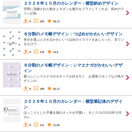
２０２６年１０月のカレンダー：横型斜めデザイン
空間に洗練された動きとモダンな魅力をプラスしてくれる、斜めのラ
インが効…
0
269
94.15
８分割のメモ帳デザイン：つばめがかわいいデザイン
幸せを運ぶとされるかわいいつばめのイラストをあしらった、見てい
るだけで…
0
156
54.6
８分割のメモ帳デザイン：シマエナガがかわいいデザ
イン
愛らしいシマエナガのモチーフが目を引く、お洒落でポップな小鳥デ
ザインの…
0
189
66.15
２０２６年１０月のカレンダー：横型筆記体のデザイ
ン
ほっこりとした手書き風のタッチが可愛い、モノクロの2026年10月
カレ…
0
151
52.85