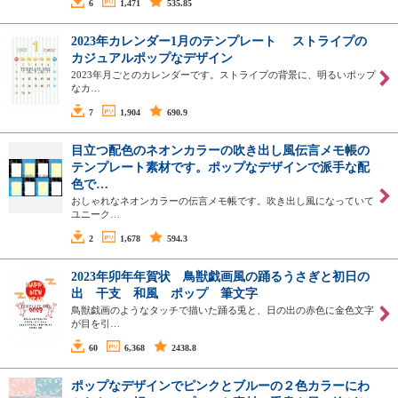
6
1,471
535.85
2023年カレンダー1月のテンプレート ストライプの
カジュアルポップなデザイン
2023年月ごとのカレンダーです。ストライプの背景に、明るいポップ
なカ…
7
1,904
690.9
目立つ配色のネオンカラーの吹き出し風伝言メモ帳の
テンプレート素材です。ポップなデザインで派手な配
色で…
おしゃれなネオンカラーの伝言メモ帳です。吹き出し風になっていて
ユニーク…
2
1,678
594.3
2023年卯年年賀状 鳥獣戯画風の踊るうさぎと初日の
出 干支 和風 ポップ 筆文字
鳥獣戯画のようなタッチで描いた踊る兎と、日の出の赤色に金色文字
が目を引…
60
6,368
2438.8
ポップなデザインでピンクとブルーの２色カラーにわ