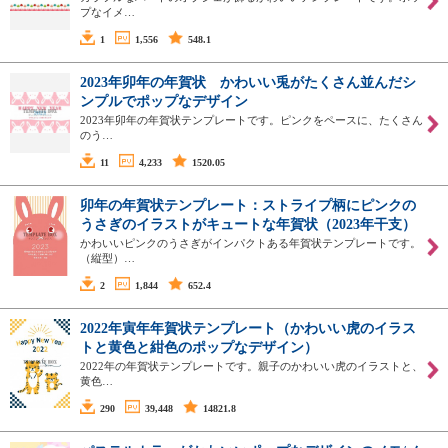
プなイメ…
1
1,556
548.1
2023年卯年の年賀状 かわいい兎がたくさん並んだシ
ンプルでポップなデザイン
2023年卯年の年賀状テンプレートです。ピンクをペースに、たくさん
のう…
11
4,233
1520.05
卯年の年賀状テンプレート：ストライプ柄にピンクの
うさぎのイラストがキュートな年賀状（2023年干支）
かわいいピンクのうさぎがインパクトある年賀状テンプレートです。
（縦型）…
2
1,844
652.4
2022年寅年年賀状テンプレート（かわいい虎のイラス
トと黄色と紺色のポップなデザイン）
2022年の年賀状テンプレートです。親子のかわいい虎のイラストと、
黄色…
290
39,448
14821.8