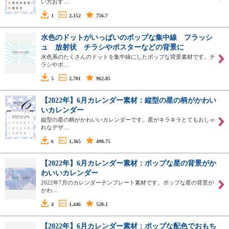
い方おす…
1
2,152
756.7
水色のドットがいっぱいのポップな集中線 フラッシ
ュ 放射状 チラシやポスターなどの背景に
水色系のたくさんのドットを集中線にしたポップな背景素材です。チ
ラシやポ…
5
2,701
962.85
【2022年】6月カレンダー素材：縦型の星の柄がかわい
いカレンダー
縦型の星の柄がかわいいカレンダーです。星がキラキラとてもおしゃ
れなデザ…
6
1,365
498.75
【2022年】6月カレンダー素材：ポップな星の背景がか
わいいカレンダー
2022年7月のカレンダーテンプレート素材です。ポップな星の背景が
かわ…
4
1,446
520.1
【2022年】6月カレンダー素材：ポップな配色でおもち