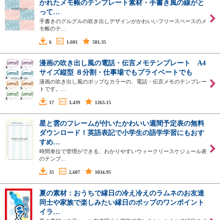
かれたメモ帳のテンプレート素材・手書き風の線がと
って…
手書きのグルグルの吹き出しデザインがかわいいフリースペースのメ
モ帳のテ…
6
1,601
581.35
漫画の吹き出し風の電話・伝言メモテンプレート A4
サイズ縦型 ８分割・仕事場でもプライベートでも
漫画の吹き出し風のポップなカラーの、電話・伝言メモのテンプレー
トです。…
17
3,439
1263.15
星と雲のフレームが付いたかわいい週間予定表の無料
ダウンロード！英語表記で小学生の語学学習にもおす
すめ…
時間単位で管理ができる、わかりやすいウィークリースケジュール表
のテンプ…
35
2,607
1034.95
夏の素材：おうちで縁日の冷え冷えのラムネのお友達
同士や家族で楽しみたい縁日のポップのワンポイント
イラ…