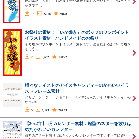
夏の素材（８月）。お友達同士や家族で楽しみたいおうちで縁日のポ
ップです…
13
2,718
996.8
お祭りの素材：「いか焼き」のポップのワンポイント
イラスト素材・ハンドメイドのお祭り
イカ焼きのワンポイントイラスト素材です。屋台にあるあのイカ焼き
をおうち…
2
3,652
1285.2
様々なテイストのアイスキャンディーのかわいいイラ
ストフレーム素材
いちご・ソーダー・チョコレート味のならんだアイスキャンディーの
かわいい…
3
2,165
768.25
【2022年】8月カレンダー素材：縦型のスターを散りば
めたかわいいカレンダー
縦型のスターを散りばめたかわいいカレンダーです。ポップに飾りた