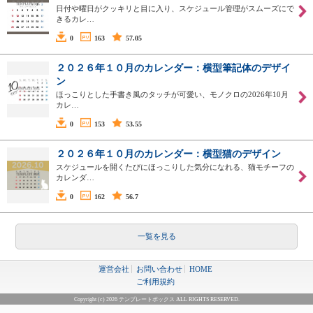
日付や曜日がクッキリと目に入り、スケジュール管理がスムーズにで
きるカレ…
0
163
57.05
２０２６年１０月のカレンダー：横型筆記体のデザイ
ン
ほっこりとした手書き風のタッチが可愛い、モノクロの2026年10月
カレ…
0
153
53.55
２０２６年１０月のカレンダー：横型猫のデザイン
スケジュールを開くたびにほっこりした気分になれる、猫モチーフの
カレンダ…
0
162
56.7
一覧を見る
運営会社
お問い合わせ
HOME
ご利用規約
Copyright (c) 2026 テンプレートボックス ALL RIGHTS RESERVED.