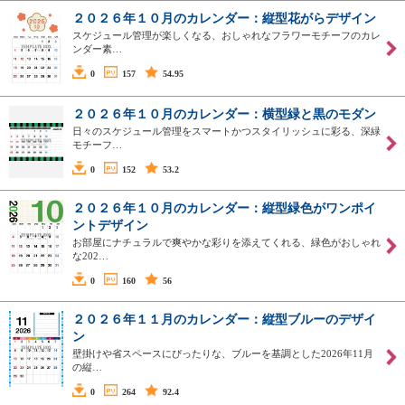
２０２６年１０月のカレンダー：縦型花がらデザイン
スケジュール管理が楽しくなる、おしゃれなフラワーモチーフのカレ
ンダー素…
0
157
54.95
２０２６年１０月のカレンダー：横型緑と黒のモダン
日々のスケジュール管理をスマートかつスタイリッシュに彩る、深緑
モチーフ…
0
152
53.2
２０２６年１０月のカレンダー：縦型緑色がワンポイ
ントデザイン
お部屋にナチュラルで爽やかな彩りを添えてくれる、緑色がおしゃれ
な202…
0
160
56
２０２６年１１月のカレンダー：縦型ブルーのデザイ
ン
壁掛けや省スペースにぴったりな、ブルーを基調とした2026年11月
の縦…
0
264
92.4