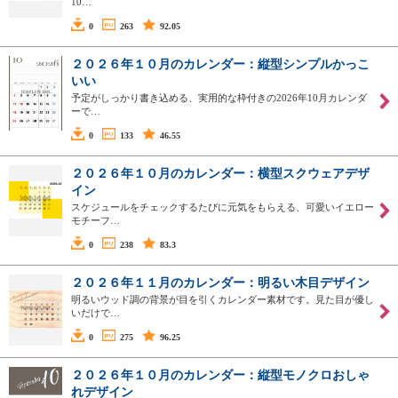
10…
0
263
92.05
２０２６年１０月のカレンダー：縦型シンプルかっこ
いい
予定がしっかり書き込める、実用的な枠付きの2026年10月カレンダ
ーで…
0
133
46.55
２０２６年１０月のカレンダー：横型スクウェアデザ
イン
スケジュールをチェックするたびに元気をもらえる、可愛いイエロー
モチーフ…
0
238
83.3
２０２６年１１月のカレンダー：明るい木目デザイン
明るいウッド調の背景が目を引くカレンダー素材です。見た目が優し
いだけで…
0
275
96.25
２０２６年１０月のカレンダー：縦型モノクロおしゃ
れデザイン