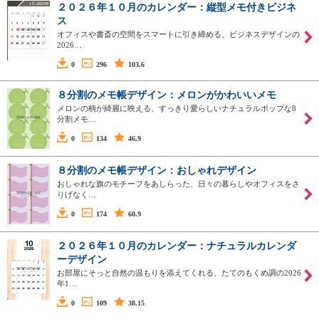
２０２６年１０月のカレンダー：縦型メモ付きビジネ
ス
オフィスや書斎の空間をスマートに引き締める、ビジネスデザインの
2026…
0
296
103.6
８分割のメモ帳デザイン：メロンがかわいいメモ
メロンの柄が綺麗に映える、すっきり愛らしいナチュラルポップな8
分割メモ…
0
134
46.9
８分割のメモ帳デザイン：おしゃれデザイン
おしゃれな旗のモチーフをあしらった、日々の暮らしやオフィスをさ
りげなく…
0
174
60.9
２０２６年１０月のカレンダー：ナチュラルカレンダ
ーデザイン
お部屋にそっと自然の温もりを添えてくれる、たてのもくめ調の2026
年1…
0
109
38.15