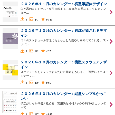
２０２６年１１月のカレンダー：横型筆記体デザイン
白と黒のコントラストが引き締まる、2026年11月のモノクロカレン
ダー…
0
247
86.45
２０２６年１０月のカレンダー：肉球が癒されるデザ
イン
日々のスケジュール管理にちょっとした癒やしを添えてくれる、ワン
ポイント…
0
122
42.7
２０２６年１０月のカレンダー：横型スクウェアデザ
イン
スケジュールをチェックするたびに元気をもらえる、可愛いイエロー
モチーフ…
0
230
80.5
２０２６年１０月のカレンダー：縦型シンプルかっこ
いい
予定がしっかり書き込める、実用的な枠付きの2026年10月カレンダ
ーで…
0
127
44.45