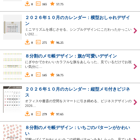
0
165
57.75
２０２６年１０月のカレンダー：横型おしゃれデザイ
ン
ミニマリズムを感じさせる、シンプルデザインにこだわったかっこい
い202…
0
275
96.25
８分割のメモ帳デザイン：旗が可愛いデザイン
にぎやかでかわいいカラフルな旗をあしらった、見ているだけでお祝
い気分に…
0
145
50.75
２０２６年１０月のカレンダー：縦型メモ付きビジネ
ス
オフィスや書斎の空間をスマートに引き締める、ビジネスデザインの
2026…
0
279
97.65
８分割のメモ帳デザイン：いちごのパターンがかわい
い
甘酸っぱくてかわいいいちごの総柄パターンをあしらった、見ている