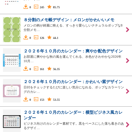
0
245
85.75
８分割のメモ帳デザイン：メロンがかわいいメモ
メロンの柄が綺麗に映える、すっきり愛らしいナチュラルポップな8
分割メモ…
0
126
44.1
２０２６年１０月のカレンダー：爽やか配色デザイン
お部屋に爽やかな秋の風を運んでくれる、水色がさわやかな2026年
10月…
0
161
56.35
２０２６年１０月のカレンダー：かわいい紫デザイン
日付をチェックするたびに楽しい気分になれる、ポップなカラーリン
グのカレ…
0
153
53.55
２０２６年１０月のカレンダー：横型ビジネス風カレ
ンダー
ビジネス向けのカレンダー素材です。黒をベースにした落ち着きのあ
るデザイ…